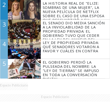
LIDERAZGO EN EL PERONISMO
2
LA HISTORIA REAL DE "ELIZE:
SOMBRAS DE UNA MUJER", LA
NUEVA PELÍCULA DE NETFLIX
SOBRE EL CASO DE UNA ESPOSA
QUE DESCUARTIZÓ A SU
3
EL SENADO DIO MEDIA SANCIÓN
MARIDO
A LA INVIOLABILIDAD DE LA
PROPIEDAD PRIVADA: EL
GOBIERNO TUVO QUE CEDER
EN LA LEY DEL MANEJO DEL
4
LEY DE PROPIEDAD PRIVADA:
FUEGO
QUÉ SENADORES VOTARON A
FAVOR Y CUÁLES EN CONTRA
5
EL GOBIERNO PERDIÓ LA
PULSEADA DEL NOMBRE: LA
"LEY DE TIERRAS" SE IMPUSO
EN TODA LA CONVERSACIÓN
DIGITAL
Espacio Publicitario
Espacio Publicitario