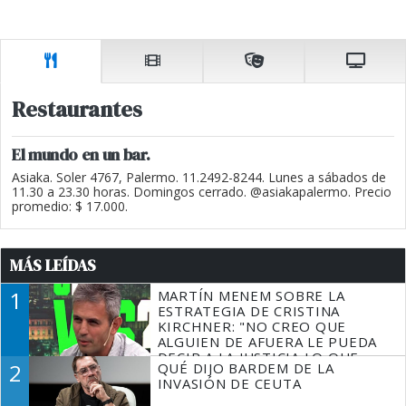
Restaurantes
El mundo en un bar.
Asiaka. Soler 4767, Palermo. 11.2492-8244. Lunes a sábados de
11.30 a 23.30 horas. Domingos cerrado. @asiakapalermo. Precio
promedio: $ 17.000.
MÁS LEÍDAS
1
MARTÍN MENEM SOBRE LA
ESTRATEGIA DE CRISTINA
KIRCHNER: "NO CREO QUE
ALGUIEN DE AFUERA LE PUEDA
DECIR A LA JUSTICIA LO QUE
2
QUÉ DIJO BARDEM DE LA
TIENE QUE HACER"
INVASIÓN DE CEUTA