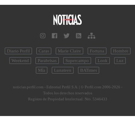
Diario Perfil
Caras
Marie Claire
Fortuna
Hombre
Weekend
Parabrisas
Supercampo
Look
Luz
Mía
Lunateen
BATimes
noticias.perfil.com - Editorial Perfil S.A.
| © Perfil.com 2006-2026 -
Todos los derechos reservados
Registro de Propiedad Intelectual: Nro. 5346433