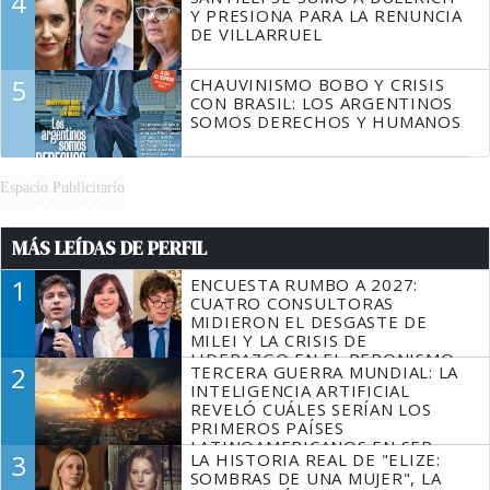
4
Y PRESIONA PARA LA RENUNCIA
DE VILLARRUEL
5
CHAUVINISMO BOBO Y CRISIS
CON BRASIL: LOS ARGENTINOS
SOMOS DERECHOS Y HUMANOS
Espacio Publicitario
MÁS LEÍDAS DE PERFIL
1
ENCUESTA RUMBO A 2027:
CUATRO CONSULTORAS
MIDIERON EL DESGASTE DE
MILEI Y LA CRISIS DE
LIDERAZGO EN EL PERONISMO
2
TERCERA GUERRA MUNDIAL: LA
INTELIGENCIA ARTIFICIAL
REVELÓ CUÁLES SERÍAN LOS
PRIMEROS PAÍSES
LATINOAMERICANOS EN SER
3
LA HISTORIA REAL DE "ELIZE:
DERROTADOS
SOMBRAS DE UNA MUJER", LA