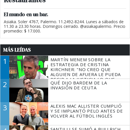
El mundo en un bar.
Asiaka. Soler 4767, Palermo. 11.2492-8244. Lunes a sábados de
11.30 a 23.30 horas. Domingos cerrado. @asiakapalermo. Precio
promedio: $ 17.000.
MÁS LEÍDAS
1
MARTÍN MENEM SOBRE LA
ESTRATEGIA DE CRISTINA
KIRCHNER: "NO CREO QUE
ALGUIEN DE AFUERA LE PUEDA
DECIR A LA JUSTICIA LO QUE
2
QUÉ DIJO BARDEM DE LA
TIENE QUE HACER"
INVASIÓN DE CEUTA
3
ALEXIS MAC ALLISTER CUMPLIÓ
Y SE IMPLANTÓ PELO ANTES DE
VOLVER AL FÚTBOL INGLÉS
SANTILLI SE SUMÓ A BULLRICH