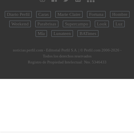
Diario Perfil
Caras
Marie Claire
Fortuna
Hombre
Weekend
Parabrisas
Supercampo
Look
Luz
Mía
Lunateen
BATimes
noticias.perfil.com - Editorial Perfil S.A.
| © Perfil.com 2006-2026 -
Todos los derechos reservados
Registro de Propiedad Intelectual: Nro. 5346433