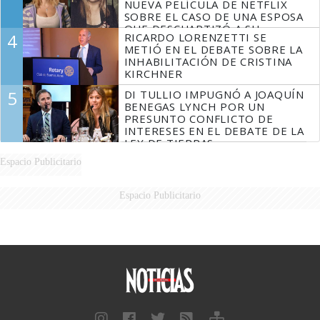
NUEVA PELÍCULA DE NETFLIX
SOBRE EL CASO DE UNA ESPOSA
QUE DESCUARTIZÓ A SU
4
RICARDO LORENZETTI SE
MARIDO
METIÓ EN EL DEBATE SOBRE LA
INHABILITACIÓN DE CRISTINA
KIRCHNER
5
DI TULLIO IMPUGNÓ A JOAQUÍN
BENEGAS LYNCH POR UN
PRESUNTO CONFLICTO DE
INTERESES EN EL DEBATE DE LA
LEY DE TIERRAS
Espacio Publicitario
Espacio Publicitario