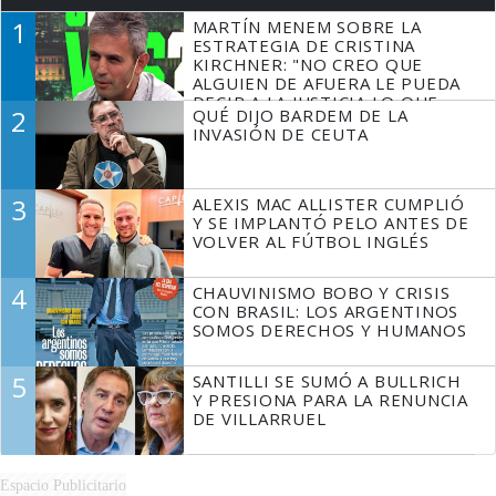
1
MARTÍN MENEM SOBRE LA
ESTRATEGIA DE CRISTINA
KIRCHNER: "NO CREO QUE
ALGUIEN DE AFUERA LE PUEDA
DECIR A LA JUSTICIA LO QUE
2
QUÉ DIJO BARDEM DE LA
TIENE QUE HACER"
INVASIÓN DE CEUTA
3
ALEXIS MAC ALLISTER CUMPLIÓ
Y SE IMPLANTÓ PELO ANTES DE
VOLVER AL FÚTBOL INGLÉS
4
CHAUVINISMO BOBO Y CRISIS
CON BRASIL: LOS ARGENTINOS
SOMOS DERECHOS Y HUMANOS
5
SANTILLI SE SUMÓ A BULLRICH
Y PRESIONA PARA LA RENUNCIA
DE VILLARRUEL
Espacio Publicitario