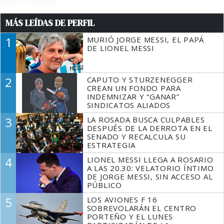
MÁS LEÍDAS DE PERFIL
1
MURIÓ JORGE MESSI, EL PAPÁ
DE LIONEL MESSI
2
CAPUTO Y STURZENEGGER
CREAN UN FONDO PARA
INDEMNIZAR Y “GANAR”
SINDICATOS ALIADOS
3
LA ROSADA BUSCA CULPABLES
DESPUÉS DE LA DERROTA EN EL
SENADO Y RECALCULA SU
ESTRATEGIA
4
LIONEL MESSI LLEGA A ROSARIO
A LAS 20.30: VELATORIO ÍNTIMO
DE JORGE MESSI, SIN ACCESO AL
PÚBLICO
5
LOS AVIONES F 16
SOBREVOLARÁN EL CENTRO
PORTEÑO Y EL LUNES