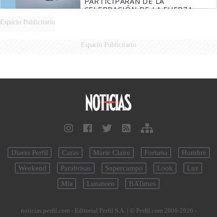
PARTICIPARÁN DE LA
CELEBRACIÓN DE LA FUERZA
AÉREA
Espacio Publicitario
Espacio Publicitario
Diario Perfil
Caras
Marie Claire
Fortuna
Hombre
Weekend
Parabrisas
Supercampo
Look
Luz
Mía
Lunateen
BATimes
noticias.perfil.com - Editorial Perfil S.A.
| © Perfil.com 2006-2026 -