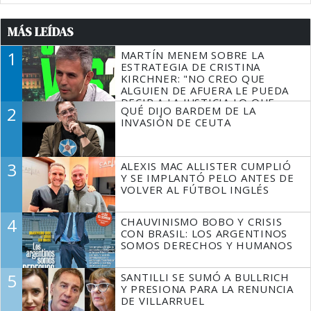
MÁS LEÍDAS
1
MARTÍN MENEM SOBRE LA
ESTRATEGIA DE CRISTINA
KIRCHNER: "NO CREO QUE
ALGUIEN DE AFUERA LE PUEDA
DECIR A LA JUSTICIA LO QUE
2
QUÉ DIJO BARDEM DE LA
TIENE QUE HACER"
INVASIÓN DE CEUTA
3
ALEXIS MAC ALLISTER CUMPLIÓ
Y SE IMPLANTÓ PELO ANTES DE
VOLVER AL FÚTBOL INGLÉS
4
CHAUVINISMO BOBO Y CRISIS
CON BRASIL: LOS ARGENTINOS
SOMOS DERECHOS Y HUMANOS
5
SANTILLI SE SUMÓ A BULLRICH
Y PRESIONA PARA LA RENUNCIA
DE VILLARRUEL