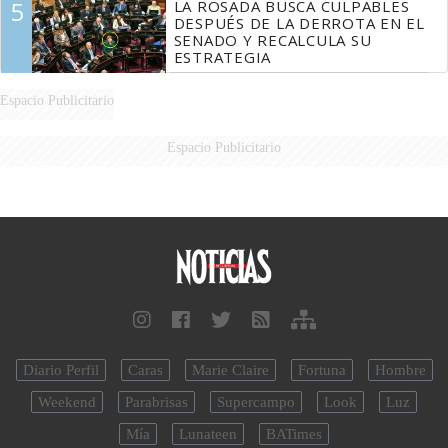
5
LA ROSADA BUSCA CULPABLES
DESPUÉS DE LA DERROTA EN EL
SENADO Y RECALCULA SU
ESTRATEGIA
Espacio Publicitario
Espacio Publicitario
Diario Perfil
Caras
Marie Claire
Fortuna
Hombre
Weekend
Parabrisas
Supercampo
Look
Luz
Mía
Lunateen
BATimes