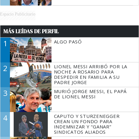
Espacio Publicitario
MÁS LEÍDAS DE PERFIL
1
ALGO PASÓ
2
LIONEL MESSI ARRIBÓ POR LA
NOCHE A ROSARIO PARA
DESPEDIR EN FAMILIA A SU
PADRE JORGE
3
MURIÓ JORGE MESSI, EL PAPÁ
DE LIONEL MESSI
4
CAPUTO Y STURZENEGGER
CREAN UN FONDO PARA
INDEMNIZAR Y “GANAR”
SINDICATOS ALIADOS