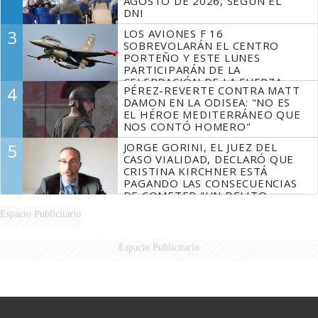
AGOSTO DE 2026, SEGÚN EL
DNI
3
LOS AVIONES F 16
SOBREVOLARÁN EL CENTRO
PORTEÑO Y ESTE LUNES
PARTICIPARÁN DE LA
CELEBRACIÓN DE LA FUERZA
4
PÉREZ-REVERTE CONTRA MATT
AÉREA
DAMON EN LA ODISEA: "NO ES
EL HÉROE MEDITERRÁNEO QUE
NOS CONTÓ HOMERO"
5
JORGE GORINI, EL JUEZ DEL
CASO VIALIDAD, DECLARÓ QUE
CRISTINA KIRCHNER ESTÁ
PAGANDO LAS CONSECUENCIAS
DE COMETER "UN DELITO
COMPROBADO"
Espacio Publicitario
Espacio Publicitario