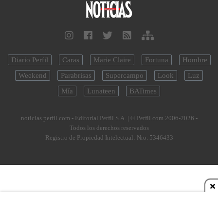
Diario Perfil
Caras
Marie Claire
Fortuna
Hombre
Weekend
Parabrisas
Supercampo
Look
Luz
Mía
Lunateen
BATimes
noticias.perfil.com - Editorial Perfil S.A.
| © Perfil.com 2006-2026 -
Todos los derechos reservados
Registro de Propiedad Intelectual: Nro. 5346433