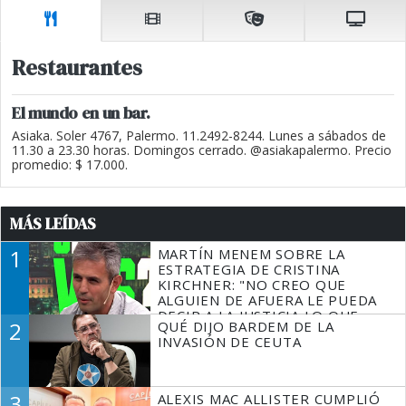
Restaurantes
El mundo en un bar.
Asiaka. Soler 4767, Palermo. 11.2492-8244. Lunes a sábados de
11.30 a 23.30 horas. Domingos cerrado. @asiakapalermo. Precio
promedio: $ 17.000.
MÁS LEÍDAS
1
MARTÍN MENEM SOBRE LA
ESTRATEGIA DE CRISTINA
KIRCHNER: "NO CREO QUE
ALGUIEN DE AFUERA LE PUEDA
DECIR A LA JUSTICIA LO QUE
2
QUÉ DIJO BARDEM DE LA
TIENE QUE HACER"
INVASIÓN DE CEUTA
3
ALEXIS MAC ALLISTER CUMPLIÓ