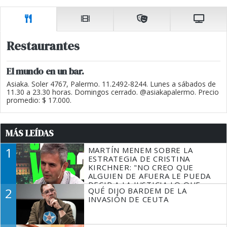
Restaurantes
El mundo en un bar.
Asiaka. Soler 4767, Palermo. 11.2492-8244. Lunes a sábados de
11.30 a 23.30 horas. Domingos cerrado. @asiakapalermo. Precio
promedio: $ 17.000.
MÁS LEÍDAS
1
MARTÍN MENEM SOBRE LA
ESTRATEGIA DE CRISTINA
KIRCHNER: "NO CREO QUE
ALGUIEN DE AFUERA LE PUEDA
DECIR A LA JUSTICIA LO QUE
2
QUÉ DIJO BARDEM DE LA
TIENE QUE HACER"
INVASIÓN DE CEUTA