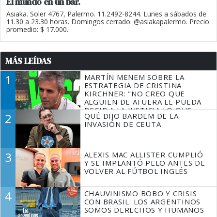
El mundo en un bar.
Asiaka. Soler 4767, Palermo. 11.2492-8244. Lunes a sábados de
11.30 a 23.30 horas. Domingos cerrado. @asiakapalermo. Precio
promedio: $ 17.000.
MÁS LEÍDAS
1
MARTÍN MENEM SOBRE LA
ESTRATEGIA DE CRISTINA
KIRCHNER: "NO CREO QUE
ALGUIEN DE AFUERA LE PUEDA
DECIR A LA JUSTICIA LO QUE
2
QUÉ DIJO BARDEM DE LA
TIENE QUE HACER"
INVASIÓN DE CEUTA
3
ALEXIS MAC ALLISTER CUMPLIÓ
Y SE IMPLANTÓ PELO ANTES DE
VOLVER AL FÚTBOL INGLÉS
4
CHAUVINISMO BOBO Y CRISIS
CON BRASIL: LOS ARGENTINOS
SOMOS DERECHOS Y HUMANOS