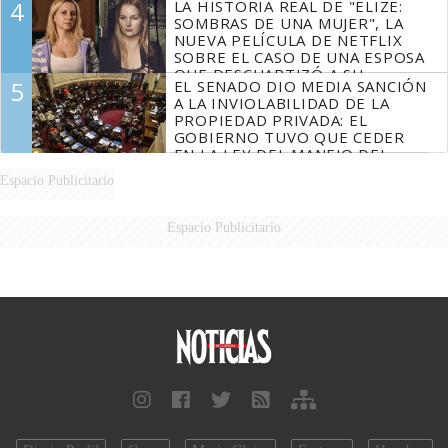
4
LA HISTORIA REAL DE "ELIZE:
SOMBRAS DE UNA MUJER", LA
NUEVA PELÍCULA DE NETFLIX
SOBRE EL CASO DE UNA ESPOSA
QUE DESCUARTIZÓ A SU
5
EL SENADO DIO MEDIA SANCIÓN
MARIDO
A LA INVIOLABILIDAD DE LA
PROPIEDAD PRIVADA: EL
GOBIERNO TUVO QUE CEDER
EN LA LEY DEL MANEJO DEL
FUEGO
Espacio Publicitario
Espacio Publicitario