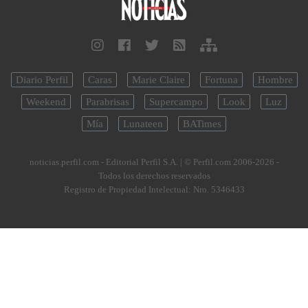
Diario Perfil
Caras
Marie Claire
Fortuna
Hombre
Weekend
Parabrisas
Supercampo
Look
Luz
Mía
Lunateen
BATimes
noticias.perfil.com - Editorial Perfil S.A.
| © Perfil.com 2006-2026 -
Todos los derechos reservados
Registro de Propiedad Intelectual: Nro. 5346433