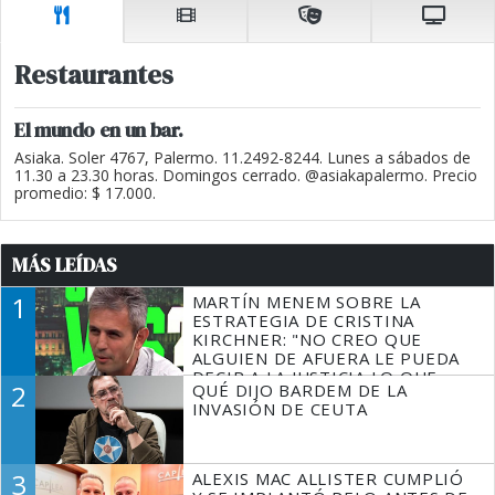
Restaurantes
El mundo en un bar.
Asiaka. Soler 4767, Palermo. 11.2492-8244. Lunes a sábados de
11.30 a 23.30 horas. Domingos cerrado. @asiakapalermo. Precio
promedio: $ 17.000.
MÁS LEÍDAS
1
MARTÍN MENEM SOBRE LA
ESTRATEGIA DE CRISTINA
KIRCHNER: "NO CREO QUE
ALGUIEN DE AFUERA LE PUEDA
DECIR A LA JUSTICIA LO QUE
2
QUÉ DIJO BARDEM DE LA
TIENE QUE HACER"
INVASIÓN DE CEUTA
3
ALEXIS MAC ALLISTER CUMPLIÓ