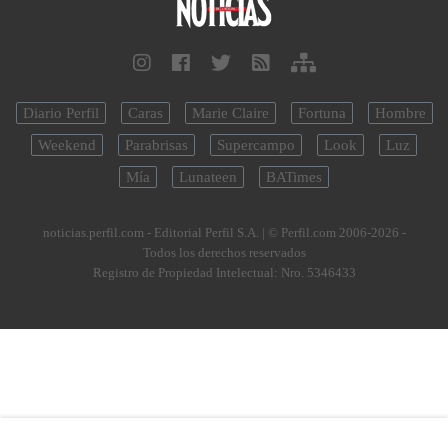
Diario Perfil
Caras
Marie Claire
Fortuna
Hombre
Weekend
Parabrisas
Supercampo
Look
Luz
Mía
Lunateen
BATimes
noticias.perfil.com - Editorial Perfil S.A.
| © Perfil.com 2006-2026 -
Todos los derechos reservados
Registro de Propiedad Intelectual: Nro. 5346433