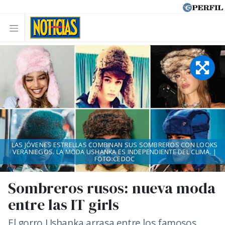
LAS JÓVENES ESTRELLAS COMBINAN SUS SOMBREROS CON LOOKS
VERANIEGOS. LA MODA USHANKA ES INDEPENDIENTE DEL CLIMA. |
FOTO:CEDOC
Sombreros rusos: nueva moda
entre las IT girls
El gorro Ushanka arrasa entre los famosos,