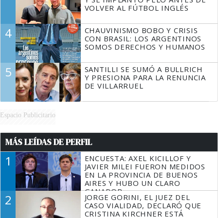
VOLVER AL FÚTBOL INGLÉS
4
CHAUVINISMO BOBO Y CRISIS
CON BRASIL: LOS ARGENTINOS
SOMOS DERECHOS Y HUMANOS
5
SANTILLI SE SUMÓ A BULLRICH
Y PRESIONA PARA LA RENUNCIA
DE VILLARRUEL
Espacio Publicitario
MÁS LEÍDAS DE PERFIL
1
ENCUESTA: AXEL KICILLOF Y
JAVIER MILEI FUERON MEDIDOS
EN LA PROVINCIA DE BUENOS
AIRES Y HUBO UN CLARO
GANADOR
2
JORGE GORINI, EL JUEZ DEL
CASO VIALIDAD, DECLARÓ QUE
CRISTINA KIRCHNER ESTÁ