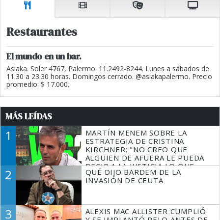
Restaurantes
El mundo en un bar.
Asiaka. Soler 4767, Palermo. 11.2492-8244. Lunes a sábados de
11.30 a 23.30 horas. Domingos cerrado. @asiakapalermo. Precio
promedio: $ 17.000.
MÁS LEÍDAS
1
MARTÍN MENEM SOBRE LA
ESTRATEGIA DE CRISTINA
KIRCHNER: "NO CREO QUE
ALGUIEN DE AFUERA LE PUEDA
DECIR A LA JUSTICIA LO QUE
2
QUÉ DIJO BARDEM DE LA
TIENE QUE HACER"
INVASIÓN DE CEUTA
3
ALEXIS MAC ALLISTER CUMPLIÓ
Y SE IMPLANTÓ PELO ANTES DE