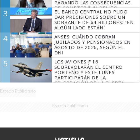
PAGANDO LAS CONSECUENCIAS
DE COMETER "UN DELITO
3
EL BANCO CENTRAL NO PUDO
COMPROBADO"
DAR PRECISIONES SOBRE UN
SOBRANTE DE $4 BILLONES: "EN
ALGÚN LADO ESTÁN"
4
ANSES: CUÁNDO COBRAN
JUBILADOS Y PENSIONADOS EN
AGOSTO DE 2026, SEGÚN EL
DNI
5
LOS AVIONES F 16
SOBREVOLARÁN EL CENTRO
PORTEÑO Y ESTE LUNES
PARTICIPARÁN DE LA
CELEBRACIÓN DE LA FUERZA
AÉREA
Espacio Publicitario
Espacio Publicitario