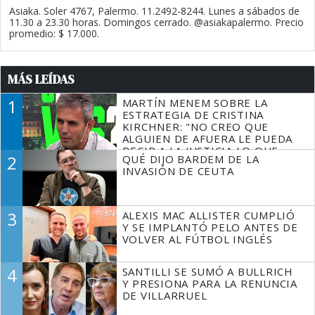
Asiaka. Soler 4767, Palermo. 11.2492-8244. Lunes a sábados de
11.30 a 23.30 horas. Domingos cerrado. @asiakapalermo. Precio
promedio: $ 17.000.
MÁS LEÍDAS
1
MARTÍN MENEM SOBRE LA
ESTRATEGIA DE CRISTINA
KIRCHNER: "NO CREO QUE
ALGUIEN DE AFUERA LE PUEDA
DECIR A LA JUSTICIA LO QUE
2
QUÉ DIJO BARDEM DE LA
TIENE QUE HACER"
INVASIÓN DE CEUTA
3
ALEXIS MAC ALLISTER CUMPLIÓ
Y SE IMPLANTÓ PELO ANTES DE
VOLVER AL FÚTBOL INGLÉS
4
SANTILLI SE SUMÓ A BULLRICH
Y PRESIONA PARA LA RENUNCIA
DE VILLARRUEL