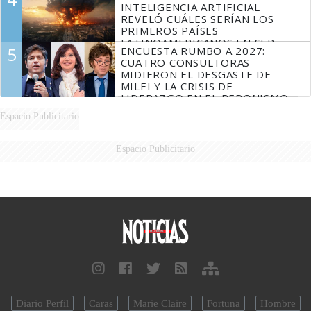
INTELIGENCIA ARTIFICIAL
REVELÓ CUÁLES SERÍAN LOS
PRIMEROS PAÍSES
LATINOAMERICANOS EN SER
5
ENCUESTA RUMBO A 2027:
DERROTADOS
CUATRO CONSULTORAS
MIDIERON EL DESGASTE DE
MILEI Y LA CRISIS DE
LIDERAZGO EN EL PERONISMO
Espacio Publicitario
Espacio Publicitario
Diario Perfil
Caras
Marie Claire
Fortuna
Hombre