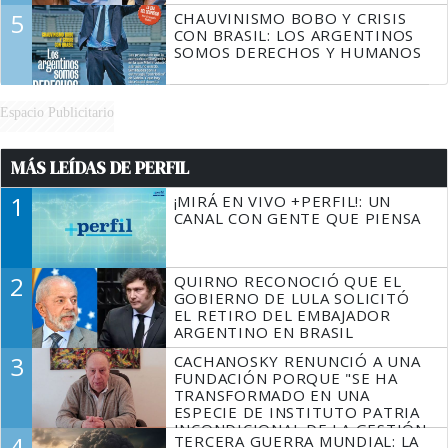
5
CHAUVINISMO BOBO Y CRISIS
CON BRASIL: LOS ARGENTINOS
SOMOS DERECHOS Y HUMANOS
Espacio Publicitario
MÁS LEÍDAS DE PERFIL
1
¡MIRÁ EN VIVO +PERFIL!: UN
CANAL CON GENTE QUE PIENSA
2
QUIRNO RECONOCIÓ QUE EL
GOBIERNO DE LULA SOLICITÓ
EL RETIRO DEL EMBAJADOR
ARGENTINO EN BRASIL
3
CACHANOSKY RENUNCIÓ A UNA
FUNDACIÓN PORQUE "SE HA
TRANSFORMADO EN UNA
ESPECIE DE INSTITUTO PATRIA
INCONDICIONAL DE LA GESTIÓN
4
TERCERA GUERRA MUNDIAL: LA
DE MILEI"