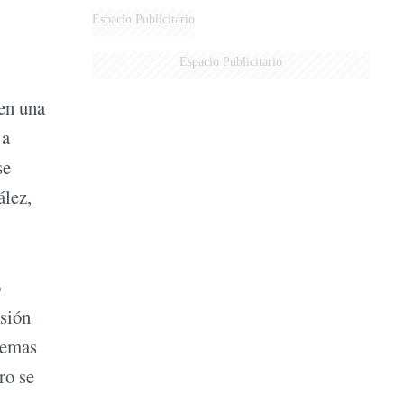
Espacio Publicitario
Espacio Publicitario
 en una
 a
se
ález,
o
isión
lemas
ro se