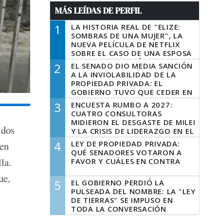
MÁS LEÍDAS DE PERFIL
1
LA HISTORIA REAL DE "ELIZE:
SOMBRAS DE UNA MUJER", LA
NUEVA PELÍCULA DE NETFLIX
SOBRE EL CASO DE UNA ESPOSA
QUE DESCUARTIZÓ A SU
2
EL SENADO DIO MEDIA SANCIÓN
MARIDO
A LA INVIOLABILIDAD DE LA
PROPIEDAD PRIVADA: EL
GOBIERNO TUVO QUE CEDER EN
LA LEY DEL MANEJO DEL FUEGO
3
ENCUESTA RUMBO A 2027:
CUATRO CONSULTORAS
MIDIERON EL DESGASTE DE MILEI
idos
Y LA CRISIS DE LIDERAZGO EN EL
PERONISMO
4
LEY DE PROPIEDAD PRIVADA:
nen
QUÉ SENADORES VOTARON A
la.
FAVOR Y CUÁLES EN CONTRA
ue,
5
EL GOBIERNO PERDIÓ LA
PULSEADA DEL NOMBRE: LA "LEY
DE TIERRAS" SE IMPUSO EN
TODA LA CONVERSACIÓN
DIGITAL