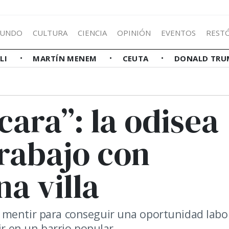
UNDO
CULTURA
CIENCIA
OPINIÓN
EVENTOS
REST
LLI
MARTÍN MENEM
CEUTA
DONALD TRU
cara”: la odisea
trabajo con
na villa
 mentir para conseguir una oportunidad labor
ir en un barrio popular.