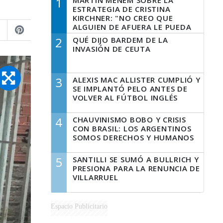
1
MARTÍN MENEM SOBRE LA
ESTRATEGIA DE CRISTINA
KIRCHNER: "NO CREO QUE
ALGUIEN DE AFUERA LE PUEDA
DECIR A LA JUSTICIA LO QUE
2
QUÉ DIJO BARDEM DE LA
TIENE QUE HACER"
INVASIÓN DE CEUTA
3
ALEXIS MAC ALLISTER CUMPLIÓ Y
SE IMPLANTÓ PELO ANTES DE
VOLVER AL FÚTBOL INGLÉS
4
CHAUVINISMO BOBO Y CRISIS
CON BRASIL: LOS ARGENTINOS
SOMOS DERECHOS Y HUMANOS
5
SANTILLI SE SUMÓ A BULLRICH Y
PRESIONA PARA LA RENUNCIA DE
VILLARRUEL
Espacio Publicitario