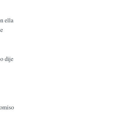
n ella
te
o dije
romiso