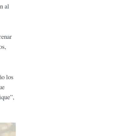
n al
renar
os,
ño los
ue
ique”,