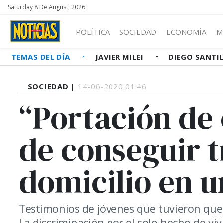
Saturday 8 De August, 2026
POLÍTICA
SOCIEDAD
ECONOMÍA
M
TEMAS DEL DÍA
JAVIER MILEI
DIEGO SANTI
SOCIEDAD |
14-06-2020 01:46
“Portación de 
de conseguir 
domicilio en u
Testimonios de jóvenes que tuvieron que
La discriminación por el solo hecho de viv