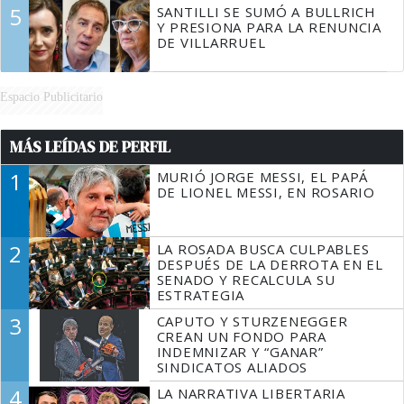
5
SANTILLI SE SUMÓ A BULLRICH
Y PRESIONA PARA LA RENUNCIA
DE VILLARRUEL
Espacio Publicitario
MÁS LEÍDAS DE PERFIL
1
MURIÓ JORGE MESSI, EL PAPÁ
DE LIONEL MESSI, EN ROSARIO
2
LA ROSADA BUSCA CULPABLES
DESPUÉS DE LA DERROTA EN EL
SENADO Y RECALCULA SU
ESTRATEGIA
3
CAPUTO Y STURZENEGGER
CREAN UN FONDO PARA
INDEMNIZAR Y “GANAR”
SINDICATOS ALIADOS
4
LA NARRATIVA LIBERTARIA