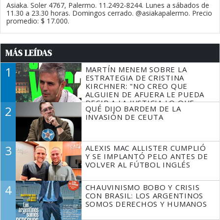
Asiaka. Soler 4767, Palermo. 11.2492-8244. Lunes a sábados de
11.30 a 23.30 horas. Domingos cerrado. @asiakapalermo. Precio
promedio: $ 17.000.
MÁS LEÍDAS
1
MARTÍN MENEM SOBRE LA
ESTRATEGIA DE CRISTINA
KIRCHNER: "NO CREO QUE
ALGUIEN DE AFUERA LE PUEDA
DECIR A LA JUSTICIA LO QUE
2
QUÉ DIJO BARDEM DE LA
TIENE QUE HACER"
INVASIÓN DE CEUTA
3
ALEXIS MAC ALLISTER CUMPLIÓ
Y SE IMPLANTÓ PELO ANTES DE
VOLVER AL FÚTBOL INGLÉS
4
CHAUVINISMO BOBO Y CRISIS
CON BRASIL: LOS ARGENTINOS
SOMOS DERECHOS Y HUMANOS