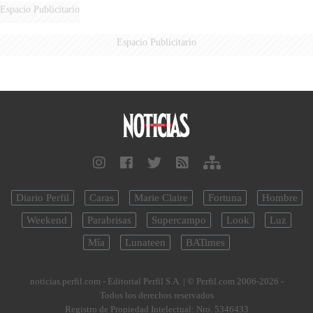
Espacio Publicitario
Espacio Publicitario
Diario Perfil
Caras
Marie Claire
Fortuna
Hombre
Weekend
Parabrisas
Supercampo
Look
Luz
Mía
Lunateen
BATimes
noticias.perfil.com - Editorial Perfil S.A.
| © Perfil.com 2006-2026 -
Todos los derechos reservados
Registro de Propiedad Intelectual: Nro. 5346433