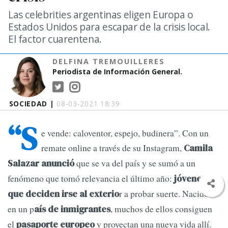
Las celebrities argentinas eligen Europa o
Estados Unidos para escapar de la crisis local.
El factor cuarentena.
DELFINA TREMOUILLERES
Periodista de Información General.
SOCIEDAD |
08-03-2021 18:39
“S
e vende: caloventor, espejo, budinera”. Con un
remate online a través de su Instagram,
Camila
que se va del país y se sumó a un
Salazar anunció
fenómeno que tomó relevancia el último año:
jóvenes
r a probar suerte. Nacidos
que deciden irse al exterio
en un p
, muchos de ellos consiguen
aís de inmigrantes
el
y proyectan una nueva vida allí.
pasaporte europeo