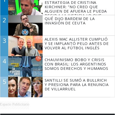
ESTRATEGIA DE CRISTINA
KIRCHNER: "NO CREO QUE
ALGUIEN DE AFUERA LE PUEDA
DECIR A LA JUSTICIA LO QUE
2
QUÉ DIJO BARDEM DE LA
TIENE QUE HACER"
INVASIÓN DE CEUTA
3
ALEXIS MAC ALLISTER CUMPLIÓ
Y SE IMPLANTÓ PELO ANTES DE
VOLVER AL FÚTBOL INGLÉS
4
CHAUVINISMO BOBO Y CRISIS
CON BRASIL: LOS ARGENTINOS
SOMOS DERECHOS Y HUMANOS
5
SANTILLI SE SUMÓ A BULLRICH
Y PRESIONA PARA LA RENUNCIA
DE VILLARRUEL
Espacio Publicitario