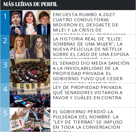
MÁS LEÍDAS DE PERFIL
1
ENCUESTA RUMBO A 2027:
CUATRO CONSULTORAS
MIDIERON EL DESGASTE DE
MILEI Y LA CRISIS DE
LIDERAZGO EN EL PERONISMO
2
LA HISTORIA REAL DE "ELIZE:
SOMBRAS DE UNA MUJER", LA
NUEVA PELÍCULA DE NETFLIX
SOBRE EL CASO DE UNA ESPOSA
QUE DESCUARTIZÓ A SU
3
EL SENADO DIO MEDIA SANCIÓN
MARIDO
A LA INVIOLABILIDAD DE LA
PROPIEDAD PRIVADA: EL
GOBIERNO TUVO QUE CEDER
EN LA LEY DEL MANEJO DEL
4
LEY DE PROPIEDAD PRIVADA:
FUEGO
QUÉ SENADORES VOTARON A
FAVOR Y CUÁLES EN CONTRA
5
EL GOBIERNO PERDIÓ LA
PULSEADA DEL NOMBRE: LA
"LEY DE TIERRAS" SE IMPUSO
EN TODA LA CONVERSACIÓN
DIGITAL