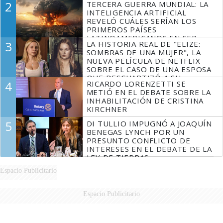
2
TERCERA GUERRA MUNDIAL: LA
INTELIGENCIA ARTIFICIAL
REVELÓ CUÁLES SERÍAN LOS
PRIMEROS PAÍSES
LATINOAMERICANOS EN SER
3
LA HISTORIA REAL DE "ELIZE:
DERROTADOS
SOMBRAS DE UNA MUJER", LA
NUEVA PELÍCULA DE NETFLIX
SOBRE EL CASO DE UNA ESPOSA
QUE DESCUARTIZÓ A SU
4
RICARDO LORENZETTI SE
MARIDO
METIÓ EN EL DEBATE SOBRE LA
INHABILITACIÓN DE CRISTINA
KIRCHNER
5
DI TULLIO IMPUGNÓ A JOAQUÍN
BENEGAS LYNCH POR UN
PRESUNTO CONFLICTO DE
INTERESES EN EL DEBATE DE LA
LEY DE TIERRAS
Espacio Publicitario
Espacio Publicitario