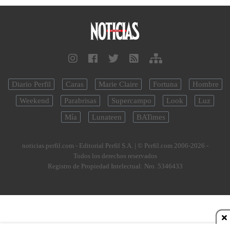
Diario Perfil
Caras
Marie Claire
Fortuna
Hombre
Weekend
Parabrisas
Supercampo
Look
Luz
Mía
Lunateen
BATimes
noticias.perfil.com - Editorial Perfil S.A.
| © Perfil.com 2006-2026 -
Todos los derechos reservados
Registro de Propiedad Intelectual: Nro. 5346433