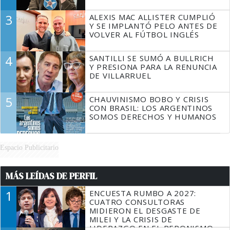
3
ALEXIS MAC ALLISTER CUMPLIÓ
Y SE IMPLANTÓ PELO ANTES DE
VOLVER AL FÚTBOL INGLÉS
4
SANTILLI SE SUMÓ A BULLRICH
Y PRESIONA PARA LA RENUNCIA
DE VILLARRUEL
5
CHAUVINISMO BOBO Y CRISIS
CON BRASIL: LOS ARGENTINOS
SOMOS DERECHOS Y HUMANOS
Espacio Publicitario
MÁS LEÍDAS DE PERFIL
1
ENCUESTA RUMBO A 2027:
CUATRO CONSULTORAS
MIDIERON EL DESGASTE DE
MILEI Y LA CRISIS DE
LIDERAZGO EN EL PERONISMO