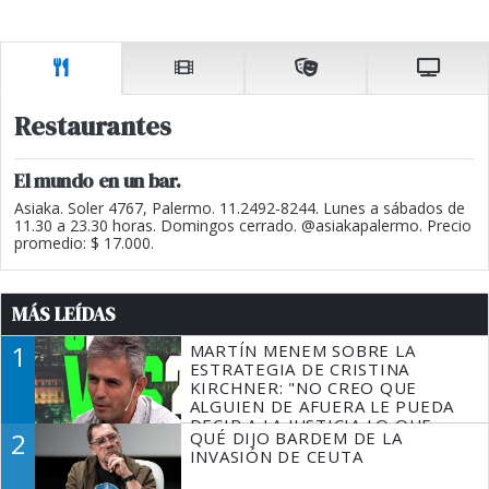
Restaurantes
El mundo en un bar.
Asiaka. Soler 4767, Palermo. 11.2492-8244. Lunes a sábados de
11.30 a 23.30 horas. Domingos cerrado. @asiakapalermo. Precio
promedio: $ 17.000.
MÁS LEÍDAS
1
MARTÍN MENEM SOBRE LA
ESTRATEGIA DE CRISTINA
KIRCHNER: "NO CREO QUE
ALGUIEN DE AFUERA LE PUEDA
DECIR A LA JUSTICIA LO QUE
2
QUÉ DIJO BARDEM DE LA
TIENE QUE HACER"
INVASIÓN DE CEUTA