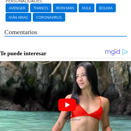
PERSONALIDADES:
AVENGER
THANOS
IRON MAN
HULK
BOLIVIA
IVÁN ARIAS
CORONAVIRUS
Comentarios