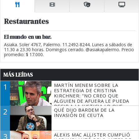
Restaurantes
El mundo en un bar.
Asiaka. Soler 4767, Palermo. 11.2492-8244. Lunes a sábados de
11.30 a 23.30 horas. Domingos cerrado. @asiakapalermo. Precio
promedio: $ 17.000.
MÁS LEÍDAS
1
MARTÍN MENEM SOBRE LA
ESTRATEGIA DE CRISTINA
KIRCHNER: "NO CREO QUE
ALGUIEN DE AFUERA LE PUEDA
DECIR A LA JUSTICIA LO QUE
2
QUÉ DIJO BARDEM DE LA
TIENE QUE HACER"
INVASIÓN DE CEUTA
3
ALEXIS MAC ALLISTER CUMPLIÓ