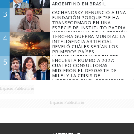
ARGENTINO EN BRASIL
3
CACHANOSKY RENUNCIÓ A UNA
FUNDACIÓN PORQUE "SE HA
TRANSFORMADO EN UNA
ESPECIE DE INSTITUTO PATRIA
INCONDICIONAL DE LA GESTIÓN
4
TERCERA GUERRA MUNDIAL: LA
DE MILEI"
INTELIGENCIA ARTIFICIAL
REVELÓ CUÁLES SERÍAN LOS
PRIMEROS PAÍSES
LATINOAMERICANOS EN SER
5
ENCUESTA RUMBO A 2027:
DERROTADOS
CUATRO CONSULTORAS
MIDIERON EL DESGASTE DE
MILEI Y LA CRISIS DE
LIDERAZGO EN EL PERONISMO
Espacio Publicitario
Espacio Publicitario