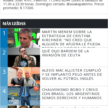
Asiaka. Soler 4767, Palermo. 11.2492-8244. Lunes a sábados de
11.30 a 23.30 horas. Domingos cerrado. @asiakapalermo. Precio
promedio: $ 17.000.
MÁS LEÍDAS
1
MARTÍN MENEM SOBRE LA
ESTRATEGIA DE CRISTINA
KIRCHNER: "NO CREO QUE
ALGUIEN DE AFUERA LE PUEDA
DECIR A LA JUSTICIA LO QUE
2
QUÉ DIJO BARDEM DE LA
TIENE QUE HACER"
INVASIÓN DE CEUTA
3
ALEXIS MAC ALLISTER CUMPLIÓ
Y SE IMPLANTÓ PELO ANTES DE
VOLVER AL FÚTBOL INGLÉS
4
CHAUVINISMO BOBO Y CRISIS
CON BRASIL: LOS ARGENTINOS
SOMOS DERECHOS Y HUMANOS