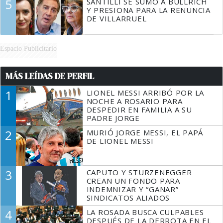
5
SANTILLI SE SUMÓ A BULLRICH
Y PRESIONA PARA LA RENUNCIA
DE VILLARRUEL
Espacio Publicitario
MÁS LEÍDAS DE PERFIL
1
LIONEL MESSI ARRIBÓ POR LA
NOCHE A ROSARIO PARA
DESPEDIR EN FAMILIA A SU
PADRE JORGE
2
MURIÓ JORGE MESSI, EL PAPÁ
DE LIONEL MESSI
3
CAPUTO Y STURZENEGGER
CREAN UN FONDO PARA
INDEMNIZAR Y “GANAR”
SINDICATOS ALIADOS
4
LA ROSADA BUSCA CULPABLES
DESPUÉS DE LA DERROTA EN EL