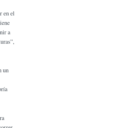
r en el
tiene
nir a
turas”,
n un
oría
ra
correr