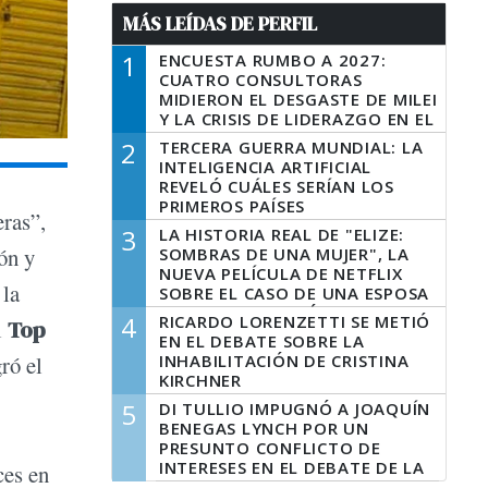
MÁS LEÍDAS DE PERFIL
1
ENCUESTA RUMBO A 2027:
CUATRO CONSULTORAS
MIDIERON EL DESGASTE DE MILEI
Y LA CRISIS DE LIDERAZGO EN EL
PERONISMO
2
TERCERA GUERRA MUNDIAL: LA
INTELIGENCIA ARTIFICIAL
REVELÓ CUÁLES SERÍAN LOS
PRIMEROS PAÍSES
ras”,
LATINOAMERICANOS EN SER
3
LA HISTORIA REAL DE "ELIZE:
DERROTADOS
ón y
SOMBRAS DE UNA MUJER", LA
NUEVA PELÍCULA DE NETFLIX
 la
SOBRE EL CASO DE UNA ESPOSA
QUE DESCUARTIZÓ A SU
4
RICARDO LORENZETTI SE METIÓ
l
Top
MARIDO
EN EL DEBATE SOBRE LA
INHABILITACIÓN DE CRISTINA
gró el
KIRCHNER
5
DI TULLIO IMPUGNÓ A JOAQUÍN
BENEGAS LYNCH POR UN
PRESUNTO CONFLICTO DE
INTERESES EN EL DEBATE DE LA
ces en
LEY DE TIERRAS