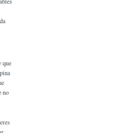
ables
nda
y que
opina
ue
e no
jeres
ar