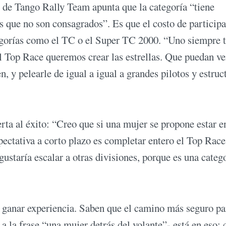
s de Tango Rally Team apunta que la categoría “tiene
 que no son consagrados”. Es que el costo de participa
tegorías como el TC o el Super TC 2000. “Uno siempre 
el Top Race queremos crear las estrellas. Que puedan ve
, y pelearle de igual a igual a grandes pilotos y estruc
rta al éxito: “Creo que si una mujer se propone estar e
pectativa a corto plazo es completar entero el Top Race
gustaría escalar a otras divisiones, porque es una categ
y ganar experiencia. Saben que el camino más seguro pa
a la frase “una mujer detrás del volante”- está en eso: 