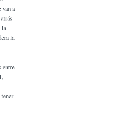
e van a
 atrás
 la
era la
s entre
l,
 tener
o