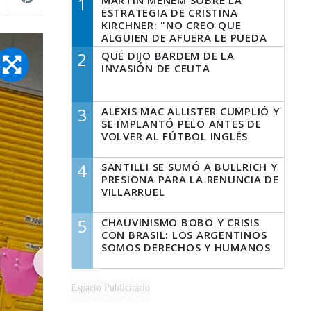
1
MARTÍN MENEM SOBRE LA
ESTRATEGIA DE CRISTINA
KIRCHNER: "NO CREO QUE
ALGUIEN DE AFUERA LE PUEDA
DECIR A LA JUSTICIA LO QUE
2
QUÉ DIJO BARDEM DE LA
TIENE QUE HACER"
INVASIÓN DE CEUTA
3
ALEXIS MAC ALLISTER CUMPLIÓ Y
SE IMPLANTÓ PELO ANTES DE
VOLVER AL FÚTBOL INGLÉS
4
SANTILLI SE SUMÓ A BULLRICH Y
PRESIONA PARA LA RENUNCIA DE
VILLARRUEL
5
CHAUVINISMO BOBO Y CRISIS
CON BRASIL: LOS ARGENTINOS
SOMOS DERECHOS Y HUMANOS
Espacio Publicitario