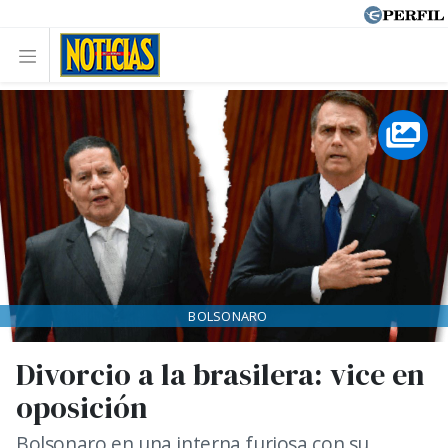
BOLSONARO
Divorcio a la brasilera: vice en
oposición
Bolsonaro en una interna furiosa con su