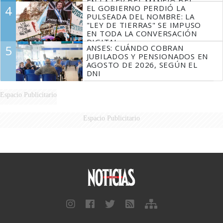
EN LA LEY DEL MANEJO DEL
4
EL GOBIERNO PERDIÓ LA
FUEGO
PULSEADA DEL NOMBRE: LA
"LEY DE TIERRAS" SE IMPUSO
EN TODA LA CONVERSACIÓN
DIGITAL
5
ANSES: CUÁNDO COBRAN
JUBILADOS Y PENSIONADOS EN
AGOSTO DE 2026, SEGÚN EL
DNI
Espacio Publicitario
Espacio Publicitario