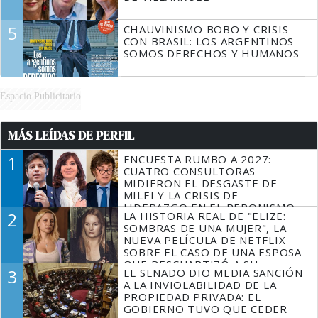
5
CHAUVINISMO BOBO Y CRISIS
CON BRASIL: LOS ARGENTINOS
SOMOS DERECHOS Y HUMANOS
Espacio Publicitario
MÁS LEÍDAS DE PERFIL
1
ENCUESTA RUMBO A 2027:
CUATRO CONSULTORAS
MIDIERON EL DESGASTE DE
MILEI Y LA CRISIS DE
LIDERAZGO EN EL PERONISMO
2
LA HISTORIA REAL DE "ELIZE:
SOMBRAS DE UNA MUJER", LA
NUEVA PELÍCULA DE NETFLIX
SOBRE EL CASO DE UNA ESPOSA
QUE DESCUARTIZÓ A SU
3
EL SENADO DIO MEDIA SANCIÓN
MARIDO
A LA INVIOLABILIDAD DE LA
PROPIEDAD PRIVADA: EL
GOBIERNO TUVO QUE CEDER