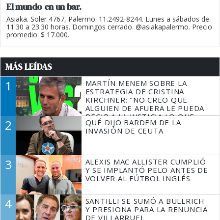
El mundo en un bar.
Asiaka. Soler 4767, Palermo. 11.2492-8244. Lunes a sábados de
11.30 a 23.30 horas. Domingos cerrado. @asiakapalermo. Precio
promedio: $ 17.000.
MÁS LEÍDAS
1
MARTÍN MENEM SOBRE LA
ESTRATEGIA DE CRISTINA
KIRCHNER: "NO CREO QUE
ALGUIEN DE AFUERA LE PUEDA
DECIR A LA JUSTICIA LO QUE
2
QUÉ DIJO BARDEM DE LA
TIENE QUE HACER"
INVASIÓN DE CEUTA
3
ALEXIS MAC ALLISTER CUMPLIÓ
Y SE IMPLANTÓ PELO ANTES DE
VOLVER AL FÚTBOL INGLÉS
4
SANTILLI SE SUMÓ A BULLRICH
Y PRESIONA PARA LA RENUNCIA
DE VILLARRUEL