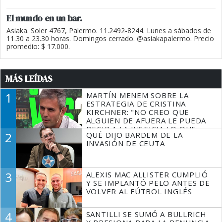
El mundo en un bar.
Asiaka. Soler 4767, Palermo. 11.2492-8244. Lunes a sábados de
11.30 a 23.30 horas. Domingos cerrado. @asiakapalermo. Precio
promedio: $ 17.000.
MÁS LEÍDAS
1
MARTÍN MENEM SOBRE LA
ESTRATEGIA DE CRISTINA
KIRCHNER: "NO CREO QUE
ALGUIEN DE AFUERA LE PUEDA
DECIR A LA JUSTICIA LO QUE
2
QUÉ DIJO BARDEM DE LA
TIENE QUE HACER"
INVASIÓN DE CEUTA
3
ALEXIS MAC ALLISTER CUMPLIÓ
Y SE IMPLANTÓ PELO ANTES DE
VOLVER AL FÚTBOL INGLÉS
4
SANTILLI SE SUMÓ A BULLRICH