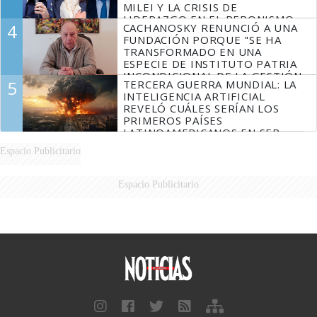
MILEI Y LA CRISIS DE
LIDERAZGO EN EL PERONISMO
4
CACHANOSKY RENUNCIÓ A UNA
FUNDACIÓN PORQUE "SE HA
TRANSFORMADO EN UNA
ESPECIE DE INSTITUTO PATRIA
INCONDICIONAL DE LA GESTIÓN
5
TERCERA GUERRA MUNDIAL: LA
DE MILEI"
INTELIGENCIA ARTIFICIAL
REVELÓ CUÁLES SERÍAN LOS
PRIMEROS PAÍSES
LATINOAMERICANOS EN SER
DERROTADOS
Espacio Publicitario
Espacio Publicitario