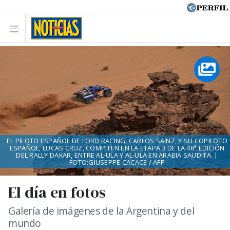
EL PILOTO ESPAÑOL DE FORD RACING, CARLOS SAINZ, Y SU COPILOTO
ESPAÑOL, LUCAS CRUZ, COMPITEN EN LA ETAPA 3 DE LA 48ª EDICIÓN
DEL RALLY DAKAR, ENTRE AL-ULA Y AL-ULA EN ARABIA SAUDITA. |
FOTO:GIUSEPPE CACACE / AFP
El día en fotos
Galería de imágenes de la Argentina y del
mundo