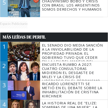
5
CHAUVINISMO BOBO Y CRISIS
CON BRASIL: LOS ARGENTINOS
SOMOS DERECHOS Y HUMANOS
Espacio Publicitario
MÁS LEÍDAS DE PERFIL
1
EL SENADO DIO MEDIA SANCIÓN
A LA INVIOLABILIDAD DE LA
PROPIEDAD PRIVADA: EL
GOBIERNO TUVO QUE CEDER
EN LA LEY DEL MANEJO DEL
2
ENCUESTA RUMBO A 2027:
FUEGO
CUATRO CONSULTORAS
MIDIERON EL DESGASTE DE
MILEI Y LA CRISIS DE
LIDERAZGO EN EL PERONISMO
3
RICARDO LORENZETTI SE
METIÓ EN EL DEBATE SOBRE LA
INHABILITACIÓN DE CRISTINA
KIRCHNER
4
LA HISTORIA REAL DE "ELIZE:
SOMBRAS DE UNA MUJER", LA