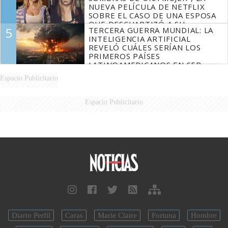
NUEVA PELÍCULA DE NETFLIX
SOBRE EL CASO DE UNA ESPOSA
QUE DESCUARTIZÓ A SU
5
TERCERA GUERRA MUNDIAL: LA
MARIDO
INTELIGENCIA ARTIFICIAL
REVELÓ CUÁLES SERÍAN LOS
PRIMEROS PAÍSES
LATINOAMERICANOS EN SER
DERROTADOS
Espacio Publicitario
Espacio Publicitario
Diario Perfil
Caras
Marie Claire
Fortuna
Hombre