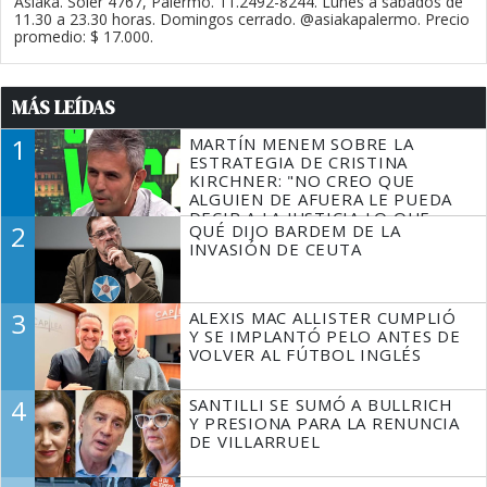
Asiaka. Soler 4767, Palermo. 11.2492-8244. Lunes a sábados de
11.30 a 23.30 horas. Domingos cerrado. @asiakapalermo. Precio
promedio: $ 17.000.
MÁS LEÍDAS
1
MARTÍN MENEM SOBRE LA
ESTRATEGIA DE CRISTINA
KIRCHNER: "NO CREO QUE
ALGUIEN DE AFUERA LE PUEDA
DECIR A LA JUSTICIA LO QUE
2
QUÉ DIJO BARDEM DE LA
TIENE QUE HACER"
INVASIÓN DE CEUTA
3
ALEXIS MAC ALLISTER CUMPLIÓ
Y SE IMPLANTÓ PELO ANTES DE
VOLVER AL FÚTBOL INGLÉS
4
SANTILLI SE SUMÓ A BULLRICH
Y PRESIONA PARA LA RENUNCIA
DE VILLARRUEL