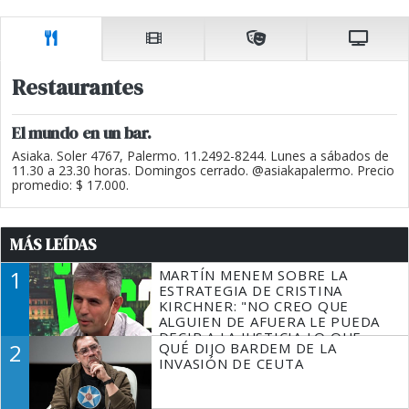
Restaurantes
El mundo en un bar.
Asiaka. Soler 4767, Palermo. 11.2492-8244. Lunes a sábados de
11.30 a 23.30 horas. Domingos cerrado. @asiakapalermo. Precio
promedio: $ 17.000.
MÁS LEÍDAS
1
MARTÍN MENEM SOBRE LA
ESTRATEGIA DE CRISTINA
KIRCHNER: "NO CREO QUE
ALGUIEN DE AFUERA LE PUEDA
DECIR A LA JUSTICIA LO QUE
2
QUÉ DIJO BARDEM DE LA
TIENE QUE HACER"
INVASIÓN DE CEUTA