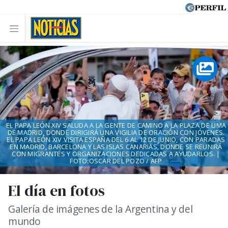
EL PAPA LEÓN XIV SALUDA A LA GENTE DE CAMINO A LA PLAZA DE LIMA
DE MADRID, DONDE DIRIGIRÁ UNA VIGILIA DE ORACIÓN CON JÓVENES.
EL PAPA LEÓN XIV VISITA ESPAÑA DEL 6 AL 12 DE JUNIO, CON PARADAS
EN MADRID, BARCELONA Y LAS ISLAS CANARIAS, DONDE SE REUNIRÁ
CON MIGRANTES Y ORGANIZACIONES DEDICADAS A AYUDARLOS. |
FOTO:OSCAR DEL POZO / AFP
El día en fotos
Galería de imágenes de la Argentina y del
mundo