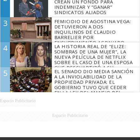
CREAN UN FONDO PARA
INDEMNIZAR Y “GANAR”
SINDICATOS ALIADOS
3
FEMICIDIO DE AGOSTINA VEGA:
DETUVIERON A DOS
INQUILINOS DE CLAUDIO
BARRELIER POR
ENCUBRIMIENTO AGRAVADO
4
LA HISTORIA REAL DE "ELIZE:
SOMBRAS DE UNA MUJER", LA
NUEVA PELÍCULA DE NETFLIX
SOBRE EL CASO DE UNA ESPOSA
QUE DESCUARTIZÓ A SU
5
EL SENADO DIO MEDIA SANCIÓN
MARIDO
A LA INVIOLABILIDAD DE LA
PROPIEDAD PRIVADA: EL
GOBIERNO TUVO QUE CEDER
EN LA LEY DEL MANEJO DEL
FUEGO
Espacio Publicitario
Espacio Publicitario