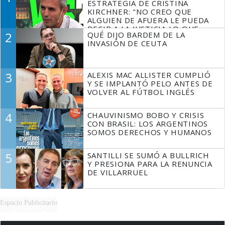
ESTRATEGIA DE CRISTINA
KIRCHNER: "NO CREO QUE
ALGUIEN DE AFUERA LE PUEDA
DECIR A LA JUSTICIA LO QUE
2
QUÉ DIJO BARDEM DE LA
TIENE QUE HACER"
INVASIÓN DE CEUTA
3
ALEXIS MAC ALLISTER CUMPLIÓ
Y SE IMPLANTÓ PELO ANTES DE
VOLVER AL FÚTBOL INGLÉS
4
CHAUVINISMO BOBO Y CRISIS
CON BRASIL: LOS ARGENTINOS
SOMOS DERECHOS Y HUMANOS
5
SANTILLI SE SUMÓ A BULLRICH
Y PRESIONA PARA LA RENUNCIA
DE VILLARRUEL
Espacio Publicitario