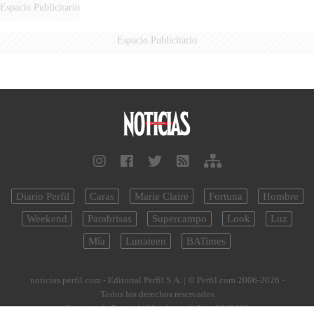
AÉREA
Espacio Publicitario
Espacio Publicitario
Diario Perfil
Caras
Marie Claire
Fortuna
Hombre
Weekend
Parabrisas
Supercampo
Look
Luz
Mía
Lunateen
BATimes
noticias.perfil.com - Editorial Perfil S.A.
| © Perfil.com 2006-2026 -
Todos los derechos reservados
Registro de Propiedad Intelectual: Nro. 5346433