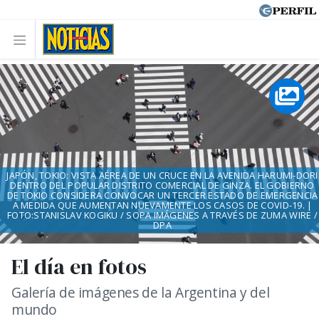
JAPÓN, TOKIO: VISTA AÉREA DE UN CRUCE EN LA AVENIDA HARUMI-DORI
DENTRO DEL POPULAR DISTRITO COMERCIAL DE GINZA. EL GOBIERNO
DE TOKIO CONSIDERA CONVOCAR UN TERCER ESTADO DE EMERGENCIA
A MEDIDA QUE AUMENTAN NUEVAMENTE LOS CASOS DE COVID-19. |
FOTO:STANISLAV KOGIKU / SOPA IMÁGENES A TRAVÉS DE ZUMA WIRE /
DPA
El día en fotos
Galería de imágenes de la Argentina y del
mundo