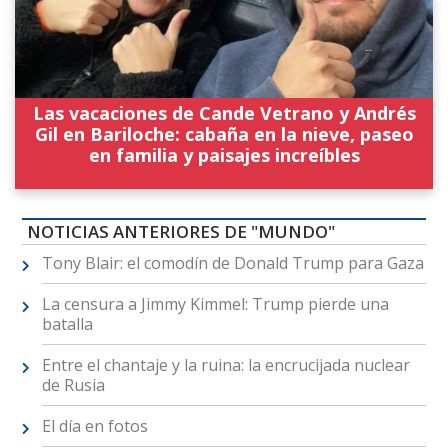
Las vacaciones de Cande Vetrano y Andrés
Gil en Bariloche: cabaña en la nieve, paseo
en familia y paisajes increíbles
NOTICIAS ANTERIORES DE "MUNDO"
Tony Blair: el comodín de Donald Trump para Gaza
La censura a Jimmy Kimmel: Trump pierde una
batalla
Entre el chantaje y la ruina: la encrucijada nuclear
de Rusia
El día en fotos