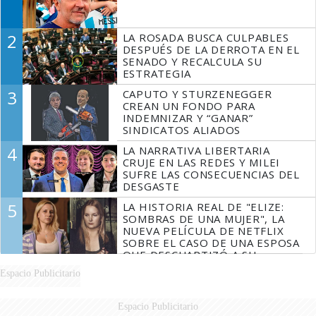
2
LA ROSADA BUSCA CULPABLES
DESPUÉS DE LA DERROTA EN EL
SENADO Y RECALCULA SU
ESTRATEGIA
3
CAPUTO Y STURZENEGGER
CREAN UN FONDO PARA
INDEMNIZAR Y “GANAR”
SINDICATOS ALIADOS
4
LA NARRATIVA LIBERTARIA
CRUJE EN LAS REDES Y MILEI
SUFRE LAS CONSECUENCIAS DEL
DESGASTE
5
LA HISTORIA REAL DE "ELIZE:
SOMBRAS DE UNA MUJER", LA
NUEVA PELÍCULA DE NETFLIX
SOBRE EL CASO DE UNA ESPOSA
QUE DESCUARTIZÓ A SU
MARIDO
Espacio Publicitario
Espacio Publicitario