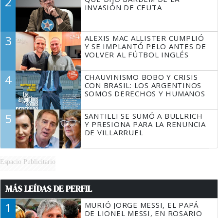
2
TIENE QUE HACER"
INVASIÓN DE CEUTA
3
ALEXIS MAC ALLISTER CUMPLIÓ
Y SE IMPLANTÓ PELO ANTES DE
VOLVER AL FÚTBOL INGLÉS
4
CHAUVINISMO BOBO Y CRISIS
CON BRASIL: LOS ARGENTINOS
SOMOS DERECHOS Y HUMANOS
5
SANTILLI SE SUMÓ A BULLRICH
Y PRESIONA PARA LA RENUNCIA
DE VILLARRUEL
Espacio Publicitario
MÁS LEÍDAS DE PERFIL
1
MURIÓ JORGE MESSI, EL PAPÁ
DE LIONEL MESSI, EN ROSARIO