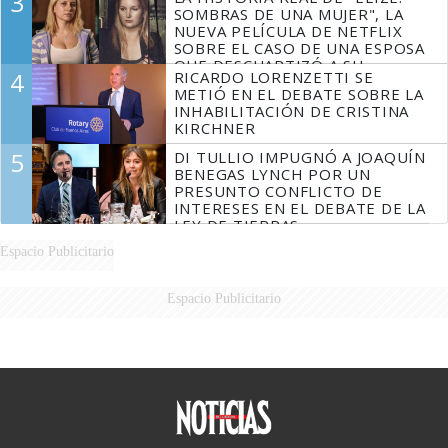
3
DERROTADOS
SOMBRAS DE UNA MUJER", LA
NUEVA PELÍCULA DE NETFLIX
SOBRE EL CASO DE UNA ESPOSA
QUE DESCUARTIZÓ A SU
4
RICARDO LORENZETTI SE
MARIDO
METIÓ EN EL DEBATE SOBRE LA
INHABILITACIÓN DE CRISTINA
KIRCHNER
5
DI TULLIO IMPUGNÓ A JOAQUÍN
BENEGAS LYNCH POR UN
PRESUNTO CONFLICTO DE
INTERESES EN EL DEBATE DE LA
LEY DE TIERRAS
Espacio Publicitario
Espacio Publicitario