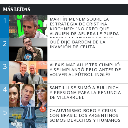
MÁS LEÍDAS
1
MARTÍN MENEM SOBRE LA
ESTRATEGIA DE CRISTINA
KIRCHNER: "NO CREO QUE
ALGUIEN DE AFUERA LE PUEDA
DECIR A LA JUSTICIA LO QUE
2
QUÉ DIJO BARDEM DE LA
TIENE QUE HACER"
INVASIÓN DE CEUTA
3
ALEXIS MAC ALLISTER CUMPLIÓ
Y SE IMPLANTÓ PELO ANTES DE
VOLVER AL FÚTBOL INGLÉS
4
SANTILLI SE SUMÓ A BULLRICH
Y PRESIONA PARA LA RENUNCIA
DE VILLARRUEL
5
CHAUVINISMO BOBO Y CRISIS
CON BRASIL: LOS ARGENTINOS
SOMOS DERECHOS Y HUMANOS