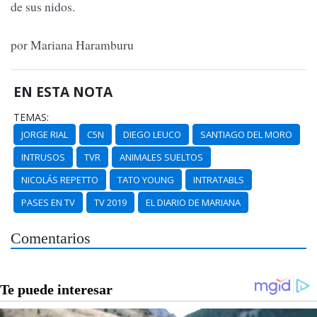
de sus nidos.
por Mariana Haramburu
EN ESTA NOTA
TEMAS:
JORGE RIAL
C5N
DIEGO LEUCO
SANTIAGO DEL MORO
INTRUSOS
TVR
ANIMALES SUELTOS
NICOLÁS REPETTO
TATO YOUNG
INTRATABLS
PASES EN TV
TV 2019
EL DIARIO DE MARIANA
Comentarios