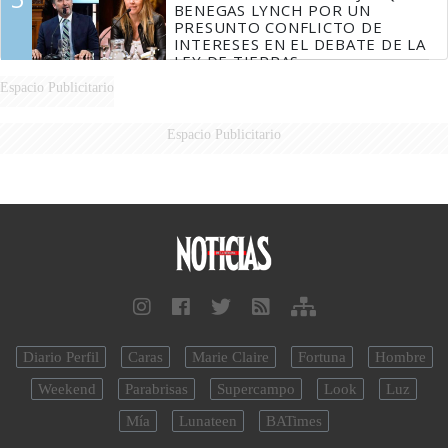
BENEGAS LYNCH POR UN
PRESUNTO CONFLICTO DE
INTERESES EN EL DEBATE DE LA
LEY DE TIERRAS
Espacio Publicitario
Espacio Publicitario
Diario Perfil
Caras
Marie Claire
Fortuna
Hombre
Weekend
Parabrisas
Supercampo
Look
Luz
Mía
Lunateen
BATimes