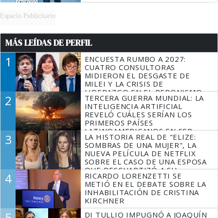
Espacio Publicitario
MÁS LEÍDAS DE PERFIL
1
ENCUESTA RUMBO A 2027:
CUATRO CONSULTORAS
MIDIERON EL DESGASTE DE
MILEI Y LA CRISIS DE
LIDERAZGO EN EL PERONISMO
2
TERCERA GUERRA MUNDIAL: LA
INTELIGENCIA ARTIFICIAL
REVELÓ CUÁLES SERÍAN LOS
PRIMEROS PAÍSES
LATINOAMERICANOS EN SER
3
LA HISTORIA REAL DE "ELIZE:
DERROTADOS
SOMBRAS DE UNA MUJER", LA
NUEVA PELÍCULA DE NETFLIX
SOBRE EL CASO DE UNA ESPOSA
QUE DESCUARTIZÓ A SU
4
RICARDO LORENZETTI SE
MARIDO
METIÓ EN EL DEBATE SOBRE LA
INHABILITACIÓN DE CRISTINA
KIRCHNER
5
DI TULLIO IMPUGNÓ A JOAQUÍN