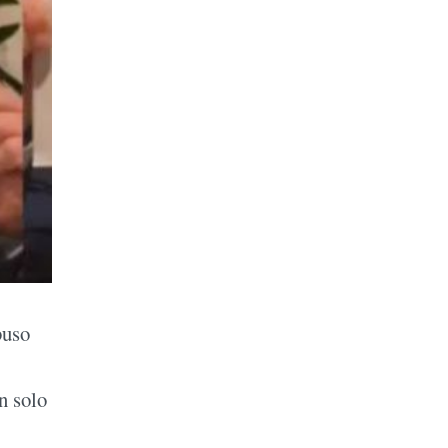
buso
n solo