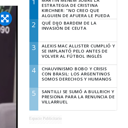
1
MARTÍN MENEM SOBRE LA
ESTRATEGIA DE CRISTINA
KIRCHNER: "NO CREO QUE
ALGUIEN DE AFUERA LE PUEDA
DECIR A LA JUSTICIA LO QUE
2
QUÉ DIJO BARDEM DE LA
TIENE QUE HACER"
INVASIÓN DE CEUTA
3
ALEXIS MAC ALLISTER CUMPLIÓ Y
SE IMPLANTÓ PELO ANTES DE
VOLVER AL FÚTBOL INGLÉS
4
CHAUVINISMO BOBO Y CRISIS
CON BRASIL: LOS ARGENTINOS
SOMOS DERECHOS Y HUMANOS
5
SANTILLI SE SUMÓ A BULLRICH Y
PRESIONA PARA LA RENUNCIA DE
VILLARRUEL
Espacio Publicitario