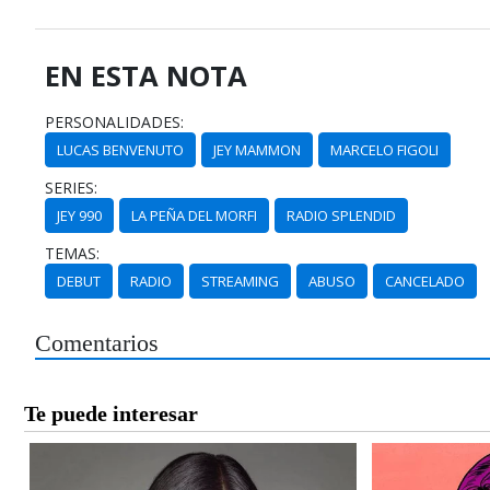
EN ESTA NOTA
PERSONALIDADES:
LUCAS BENVENUTO
JEY MAMMON
MARCELO FIGOLI
SERIES:
JEY 990
LA PEÑA DEL MORFI
RADIO SPLENDID
TEMAS:
DEBUT
RADIO
STREAMING
ABUSO
CANCELADO
Comentarios