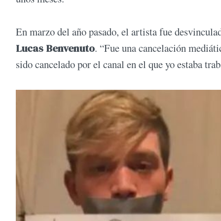
En marzo del año pasado, el artista fue desvinculad
Lucas Benvenuto
. “Fue una cancelación mediáti
sido cancelado por el canal en el que yo estaba tra