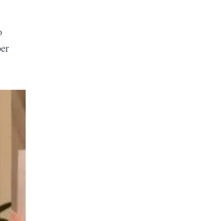
o
ber