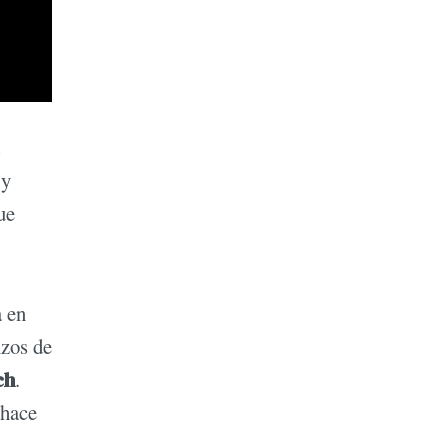
 y
ue
a en
nzos de
ch
.
 hace