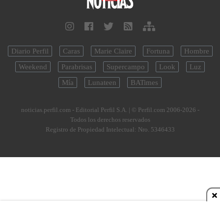
Diario Perfil
Caras
Marie Claire
Fortuna
Hombre
Weekend
Parabrisas
Supercampo
Look
Luz
Mía
Lunateen
BATimes
noticias.perfil.com - Editorial Perfil S.A.
| © Perfil.com 2006-2026 -
Todos los derechos reservados
Registro de Propiedad Intelectual: Nro. 5346433