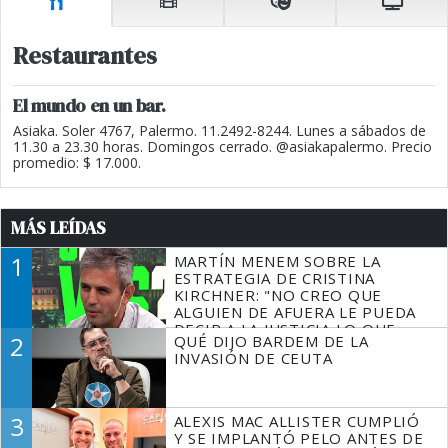
Restaurantes
El mundo en un bar.
Asiaka. Soler 4767, Palermo. 11.2492-8244. Lunes a sábados de
11.30 a 23.30 horas. Domingos cerrado. @asiakapalermo. Precio
promedio: $ 17.000.
MÁS LEÍDAS
1
MARTÍN MENEM SOBRE LA
ESTRATEGIA DE CRISTINA
KIRCHNER: "NO CREO QUE
ALGUIEN DE AFUERA LE PUEDA
DECIR A LA JUSTICIA LO QUE
2
QUÉ DIJO BARDEM DE LA
TIENE QUE HACER"
INVASIÓN DE CEUTA
3
ALEXIS MAC ALLISTER CUMPLIÓ
Y SE IMPLANTÓ PELO ANTES DE