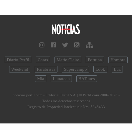
Diario Perfil
Caras
Marie Claire
Fortuna
Hombre
Weekend
Parabrisas
Supercampo
Look
Luz
Mía
Lunateen
BATimes
noticias.perfil.com - Editorial Perfil S.A.
| © Perfil.com 2006-2026 -
Todos los derechos reservados
Registro de Propiedad Intelectual: Nro. 5346433