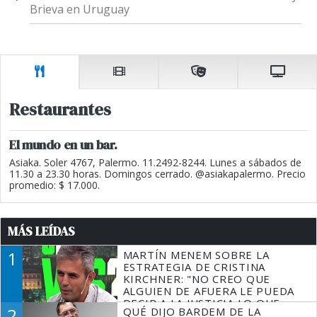
Brieva en Uruguay
Restaurantes
El mundo en un bar.
Asiaka. Soler 4767, Palermo. 11.2492-8244. Lunes a sábados de
11.30 a 23.30 horas. Domingos cerrado. @asiakapalermo. Precio
promedio: $ 17.000.
MÁS LEÍDAS
1
MARTÍN MENEM SOBRE LA
ESTRATEGIA DE CRISTINA
KIRCHNER: "NO CREO QUE
ALGUIEN DE AFUERA LE PUEDA
DECIR A LA JUSTICIA LO QUE
2
QUÉ DIJO BARDEM DE LA
TIENE QUE HACER"