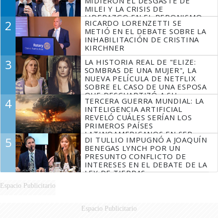
MIDIERON EL DESGASTE DE
MILEI Y LA CRISIS DE
LIDERAZGO EN EL PERONISMO
2
RICARDO LORENZETTI SE
METIÓ EN EL DEBATE SOBRE LA
INHABILITACIÓN DE CRISTINA
KIRCHNER
3
LA HISTORIA REAL DE "ELIZE:
SOMBRAS DE UNA MUJER", LA
NUEVA PELÍCULA DE NETFLIX
SOBRE EL CASO DE UNA ESPOSA
QUE DESCUARTIZÓ A SU
4
TERCERA GUERRA MUNDIAL: LA
MARIDO
INTELIGENCIA ARTIFICIAL
REVELÓ CUÁLES SERÍAN LOS
PRIMEROS PAÍSES
LATINOAMERICANOS EN SER
5
DI TULLIO IMPUGNÓ A JOAQUÍN
DERROTADOS
BENEGAS LYNCH POR UN
PRESUNTO CONFLICTO DE
INTERESES EN EL DEBATE DE LA
LEY DE TIERRAS
Espacio Publicitario
Espacio Publicitario