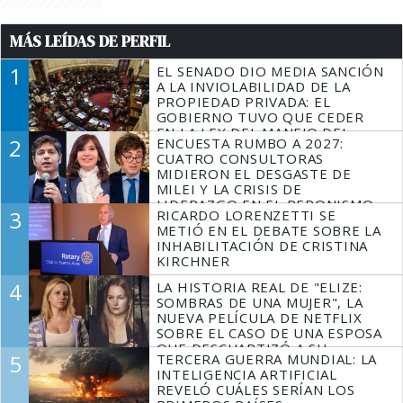
MÁS LEÍDAS DE PERFIL
1
EL SENADO DIO MEDIA SANCIÓN
A LA INVIOLABILIDAD DE LA
PROPIEDAD PRIVADA: EL
GOBIERNO TUVO QUE CEDER
EN LA LEY DEL MANEJO DEL
2
ENCUESTA RUMBO A 2027:
FUEGO
CUATRO CONSULTORAS
MIDIERON EL DESGASTE DE
MILEI Y LA CRISIS DE
LIDERAZGO EN EL PERONISMO
3
RICARDO LORENZETTI SE
METIÓ EN EL DEBATE SOBRE LA
INHABILITACIÓN DE CRISTINA
KIRCHNER
4
LA HISTORIA REAL DE "ELIZE:
SOMBRAS DE UNA MUJER", LA
NUEVA PELÍCULA DE NETFLIX
SOBRE EL CASO DE UNA ESPOSA
QUE DESCUARTIZÓ A SU
5
TERCERA GUERRA MUNDIAL: LA
MARIDO
INTELIGENCIA ARTIFICIAL
REVELÓ CUÁLES SERÍAN LOS