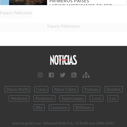
PRIMEROS PAÍSES
LATINOAMERICANOS EN SER
DERROTADOS
Espacio Publicitario
Espacio Publicitario
Diario Perfil
Caras
Marie Claire
Fortuna
Hombre
Weekend
Parabrisas
Supercampo
Look
Luz
Mía
Lunateen
BATimes
noticias.perfil.com - Editorial Perfil S.A.
| © Perfil.com 2006-2026 -