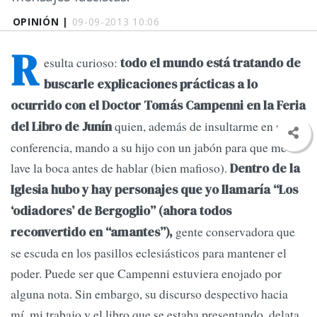
OPINIÓN |
09-09-2013 10:06
R
esulta curioso:
todo el mundo está tratando de
buscarle explicaciones prácticas a lo
ocurrido con el Doctor Tomás Campenni en la Feria
quien, además de insultarme en plena
del Libro de Junín
conferencia, mando a su hijo con un jabón para que me
lave la boca antes de hablar (bien mafioso).
Dentro de la
Iglesia hubo y hay personajes que yo llamaría “Los
‘odiadores’ de Bergoglio” (ahora todos
gente conservadora que
reconvertido en “amantes”),
se escuda en los pasillos eclesiásticos para mantener el
poder. Puede ser que Campenni estuviera enojado por
alguna nota. Sin embargo, su discurso despectivo hacia
mí, mi trabajo y el libro que se estaba presentando, delata