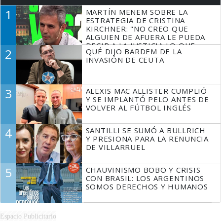
1
MARTÍN MENEM SOBRE LA
ESTRATEGIA DE CRISTINA
KIRCHNER: "NO CREO QUE
ALGUIEN DE AFUERA LE PUEDA
DECIR A LA JUSTICIA LO QUE
2
QUÉ DIJO BARDEM DE LA
TIENE QUE HACER"
INVASIÓN DE CEUTA
3
ALEXIS MAC ALLISTER CUMPLIÓ
Y SE IMPLANTÓ PELO ANTES DE
VOLVER AL FÚTBOL INGLÉS
4
SANTILLI SE SUMÓ A BULLRICH
Y PRESIONA PARA LA RENUNCIA
DE VILLARRUEL
5
CHAUVINISMO BOBO Y CRISIS
CON BRASIL: LOS ARGENTINOS
SOMOS DERECHOS Y HUMANOS
Espacio Publicitario