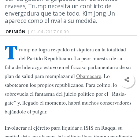
reveses, Trump necesita un conflicto de
envergadura que tape todo. Kim Jong Un
aparece como el rival a su medida.
OPINIÓN |
01-04-2017 00:00
T
rump
no logra respaldo ni siquiera en la totalidad
del Partido Republicano. La peor muestra de su
falta de liderazgo estuvo en el fracaso parlamentario de su
plan de salud para reemplazar el
Obamacare
. Lo
sabotearon los propios republicanos. Para colmo, lo
sobrevuela el fantasma del juicio político por el “Rusia-
gate” y, llegado el momento, habrá muchos conservadores
bajándole el pulgar.
Involucrar al ejército para liquidar a ISIS en Raqqa, su
capital siria, no alcanza. El califato lleva tiempo perdiendo