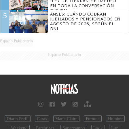
"LEY DE TIERRAS" SE IMPUSO
EN TODA LA CONVERSACIÓN
DIGITAL
5
ANSES: CUÁNDO COBRAN
JUBILADOS Y PENSIONADOS EN
AGOSTO DE 2026, SEGÚN EL
DNI
Espacio Publicitario
Espacio Publicitario
Diario Perfil
Caras
Marie Claire
Fortuna
Hombre
Weekend
Parabrisas
Supercampo
Look
Luz