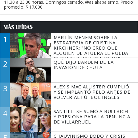
11.30 a 23.30 horas. Domingos cerrado. @asiakapalermo. Precio
promedio: $ 17.000.
MÁS LEÍDAS
1
MARTÍN MENEM SOBRE LA
ESTRATEGIA DE CRISTINA
KIRCHNER: "NO CREO QUE
ALGUIEN DE AFUERA LE PUEDA
DECIR A LA JUSTICIA LO QUE
2
QUÉ DIJO BARDEM DE LA
TIENE QUE HACER"
INVASIÓN DE CEUTA
3
ALEXIS MAC ALLISTER CUMPLIÓ
Y SE IMPLANTÓ PELO ANTES DE
VOLVER AL FÚTBOL INGLÉS
4
SANTILLI SE SUMÓ A BULLRICH
Y PRESIONA PARA LA RENUNCIA
DE VILLARRUEL
5
CHAUVINISMO BOBO Y CRISIS