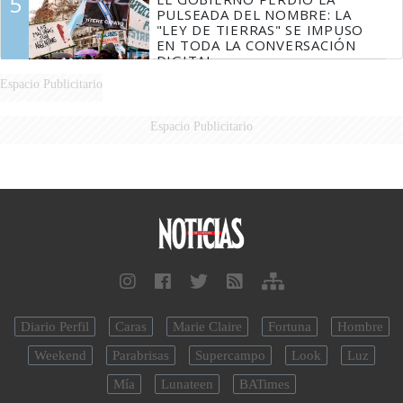
5
PULSEADA DEL NOMBRE: LA
"LEY DE TIERRAS" SE IMPUSO
EN TODA LA CONVERSACIÓN
DIGITAL
Espacio Publicitario
Espacio Publicitario
Diario Perfil
Caras
Marie Claire
Fortuna
Hombre
Weekend
Parabrisas
Supercampo
Look
Luz
Mía
Lunateen
BATimes