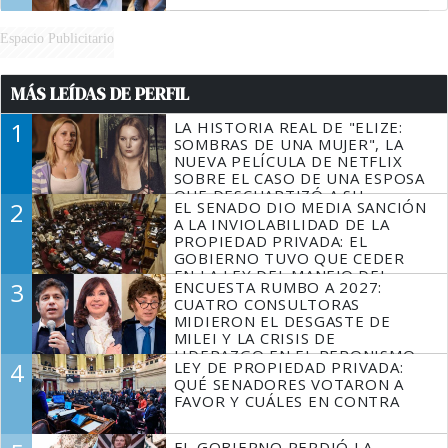
Espacio Publicitario
MÁS LEÍDAS DE PERFIL
1
LA HISTORIA REAL DE "ELIZE:
SOMBRAS DE UNA MUJER", LA
NUEVA PELÍCULA DE NETFLIX
SOBRE EL CASO DE UNA ESPOSA
QUE DESCUARTIZÓ A SU
2
EL SENADO DIO MEDIA SANCIÓN
MARIDO
A LA INVIOLABILIDAD DE LA
PROPIEDAD PRIVADA: EL
GOBIERNO TUVO QUE CEDER
EN LA LEY DEL MANEJO DEL
3
ENCUESTA RUMBO A 2027:
FUEGO
CUATRO CONSULTORAS
MIDIERON EL DESGASTE DE
MILEI Y LA CRISIS DE
LIDERAZGO EN EL PERONISMO
4
LEY DE PROPIEDAD PRIVADA:
QUÉ SENADORES VOTARON A
FAVOR Y CUÁLES EN CONTRA
EL GOBIERNO PERDIÓ LA