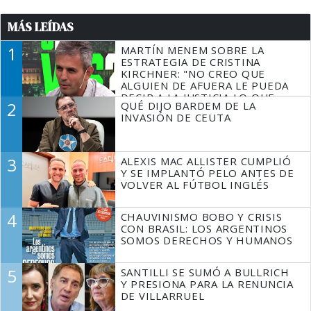
MÁS LEÍDAS
1
MARTÍN MENEM SOBRE LA
ESTRATEGIA DE CRISTINA
KIRCHNER: "NO CREO QUE
ALGUIEN DE AFUERA LE PUEDA
DECIR A LA JUSTICIA LO QUE
2
QUÉ DIJO BARDEM DE LA
TIENE QUE HACER"
INVASIÓN DE CEUTA
3
ALEXIS MAC ALLISTER CUMPLIÓ
Y SE IMPLANTÓ PELO ANTES DE
VOLVER AL FÚTBOL INGLÉS
4
CHAUVINISMO BOBO Y CRISIS
CON BRASIL: LOS ARGENTINOS
SOMOS DERECHOS Y HUMANOS
5
SANTILLI SE SUMÓ A BULLRICH
Y PRESIONA PARA LA RENUNCIA
DE VILLARRUEL