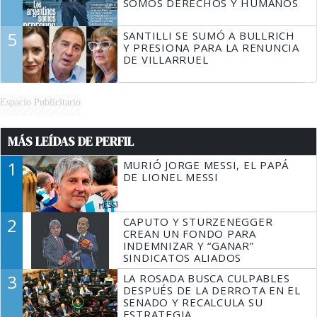
SOMOS DERECHOS Y HUMANOS
5
SANTILLI SE SUMÓ A BULLRICH
Y PRESIONA PARA LA RENUNCIA
DE VILLARRUEL
Espacio Publicitario
MÁS LEÍDAS DE PERFIL
1
MURIÓ JORGE MESSI, EL PAPÁ
DE LIONEL MESSI
2
CAPUTO Y STURZENEGGER
CREAN UN FONDO PARA
INDEMNIZAR Y “GANAR”
SINDICATOS ALIADOS
3
LA ROSADA BUSCA CULPABLES
DESPUÉS DE LA DERROTA EN EL
SENADO Y RECALCULA SU
ESTRATEGIA