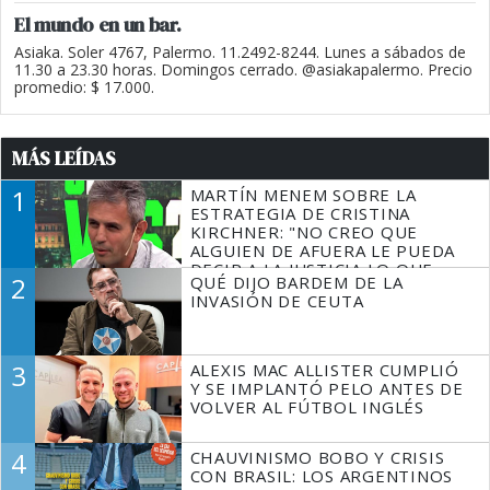
El mundo en un bar.
Asiaka. Soler 4767, Palermo. 11.2492-8244. Lunes a sábados de
11.30 a 23.30 horas. Domingos cerrado. @asiakapalermo. Precio
promedio: $ 17.000.
MÁS LEÍDAS
1
MARTÍN MENEM SOBRE LA
ESTRATEGIA DE CRISTINA
KIRCHNER: "NO CREO QUE
ALGUIEN DE AFUERA LE PUEDA
DECIR A LA JUSTICIA LO QUE
2
QUÉ DIJO BARDEM DE LA
TIENE QUE HACER"
INVASIÓN DE CEUTA
3
ALEXIS MAC ALLISTER CUMPLIÓ
Y SE IMPLANTÓ PELO ANTES DE
VOLVER AL FÚTBOL INGLÉS
4
CHAUVINISMO BOBO Y CRISIS
CON BRASIL: LOS ARGENTINOS