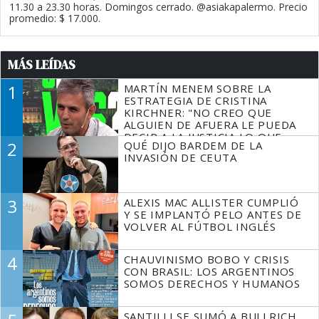
11.30 a 23.30 horas. Domingos cerrado. @asiakapalermo. Precio
promedio: $ 17.000.
MÁS LEÍDAS
1
MARTÍN MENEM SOBRE LA
ESTRATEGIA DE CRISTINA
KIRCHNER: "NO CREO QUE
ALGUIEN DE AFUERA LE PUEDA
DECIR A LA JUSTICIA LO QUE
2
QUÉ DIJO BARDEM DE LA
TIENE QUE HACER"
INVASIÓN DE CEUTA
3
ALEXIS MAC ALLISTER CUMPLIÓ
Y SE IMPLANTÓ PELO ANTES DE
VOLVER AL FÚTBOL INGLÉS
4
CHAUVINISMO BOBO Y CRISIS
CON BRASIL: LOS ARGENTINOS
SOMOS DERECHOS Y HUMANOS
SANTILLI SE SUMÓ A BULLRICH