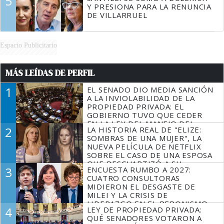
5
Y PRESIONA PARA LA RENUNCIA
DE VILLARRUEL
Espacio Publicitario
MÁS LEÍDAS DE PERFIL
1
EL SENADO DIO MEDIA SANCIÓN
A LA INVIOLABILIDAD DE LA
PROPIEDAD PRIVADA: EL
GOBIERNO TUVO QUE CEDER
EN LA LEY DEL MANEJO DEL
2
LA HISTORIA REAL DE "ELIZE:
FUEGO
SOMBRAS DE UNA MUJER", LA
NUEVA PELÍCULA DE NETFLIX
SOBRE EL CASO DE UNA ESPOSA
QUE DESCUARTIZÓ A SU
3
ENCUESTA RUMBO A 2027:
MARIDO
CUATRO CONSULTORAS
MIDIERON EL DESGASTE DE
MILEI Y LA CRISIS DE
LIDERAZGO EN EL PERONISMO
4
LEY DE PROPIEDAD PRIVADA:
QUÉ SENADORES VOTARON A