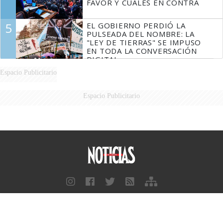
FAVOR Y CUÁLES EN CONTRA
5
EL GOBIERNO PERDIÓ LA
PULSEADA DEL NOMBRE: LA
"LEY DE TIERRAS" SE IMPUSO
EN TODA LA CONVERSACIÓN
DIGITAL
Espacio Publicitario
Espacio Publicitario
Diario Perfil
Caras
Marie Claire
Fortuna
Hombre
Weekend
Parabrisas
Supercampo
Look
Luz