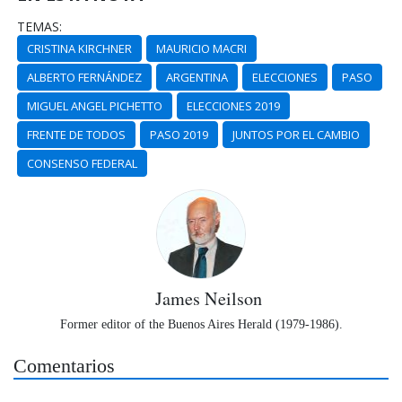
TEMAS:
CRISTINA KIRCHNER
MAURICIO MACRI
ALBERTO FERNÁNDEZ
ARGENTINA
ELECCIONES
PASO
MIGUEL ANGEL PICHETTO
ELECCIONES 2019
FRENTE DE TODOS
PASO 2019
JUNTOS POR EL CAMBIO
CONSENSO FEDERAL
James Neilson
Former editor of the Buenos Aires Herald (1979-1986).
Comentarios