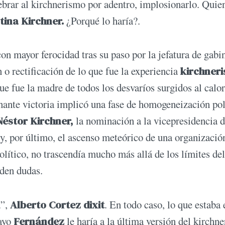
uebrar al kirchnerismo por adentro, implosionarlo. Quie
tina Kirchner.
¿Porqué lo haría?.
con mayor ferocidad tras su paso por la jefatura de gabi
n o rectificación de lo que fue la experiencia
kirchneri
que fue la madre de todos los desvaríos surgidos al calo
onante victoria implicó una fase de homogeneización pol
Néstor Kirchner,
la nominación a la vicepresidencia 
y, por último, el ascenso meteórico de una organizació
olítico, no trascendía mucho más allá de los límites del
den dudas.
a”,
Alberto Cortez dixit
. En todo caso, lo que estaba 
cayo
Fernández
le haría a la última versión del kirchn