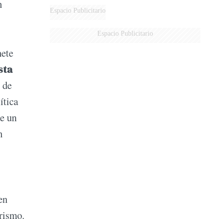
n
Espacio Publicitario
Espacio Publicitario
nete
sta
r de
ítica
de un
n
en
erismo.