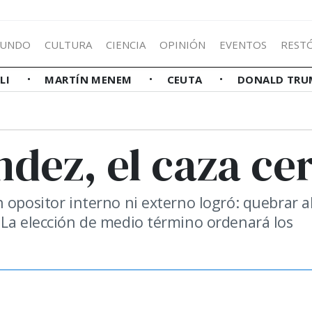
UNDO
CULTURA
CIENCIA
OPINIÓN
EVENTOS
REST
LLI
MARTÍN MENEM
CEUTA
DONALD TRU
dez, el caza ce
 opositor interno ni externo logró: quebrar a
 La elección de medio término ordenará los