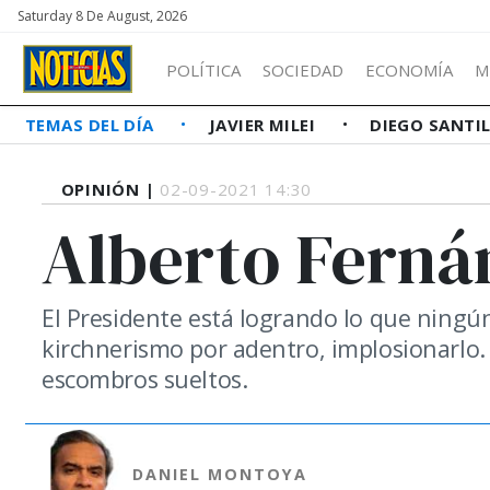
Saturday 8 De August, 2026
POLÍTICA
SOCIEDAD
ECONOMÍA
M
TEMAS DEL DÍA
JAVIER MILEI
DIEGO SANTI
OPINIÓN |
02-09-2021 14:30
Alberto Fernán
El Presidente está logrando lo que ningún
kirchnerismo por adentro, implosionarlo.
escombros sueltos.
DANIEL MONTOYA