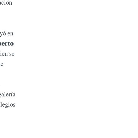
ación
uyó en
erto
ien se
se
alería
legios