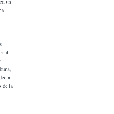
 en un
na
s
r al
e
ibuna,
decía
s de la