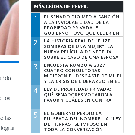
MÁS LEÍDAS DE PERFIL
1
EL SENADO DIO MEDIA SANCIÓN
A LA INVIOLABILIDAD DE LA
PROPIEDAD PRIVADA: EL
GOBIERNO TUVO QUE CEDER EN
LA LEY DEL MANEJO DEL FUEGO
2
LA HISTORIA REAL DE "ELIZE:
SOMBRAS DE UNA MUJER", LA
NUEVA PELÍCULA DE NETFLIX
SOBRE EL CASO DE UNA ESPOSA
QUE DESCUARTIZÓ A SU
3
ENCUESTA RUMBO A 2027:
MARIDO
CUATRO CONSULTORAS
MIDIERON EL DESGASTE DE MILEI
stido
Y LA CRISIS DE LIDERAZGO EN EL
PERONISMO
4
LEY DE PROPIEDAD PRIVADA:
QUÉ SENADORES VOTARON A
e los
FAVOR Y CUÁLES EN CONTRA
5
EL GOBIERNO PERDIÓ LA
e las
PULSEADA DEL NOMBRE: LA "LEY
DE TIERRAS" SE IMPUSO EN
 lograr
TODA LA CONVERSACIÓN
DIGITAL