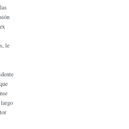
las
isión
 ex
s, le
idente
 que
ense
 largo
tor