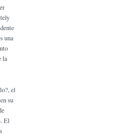
er
tely
idente
es una
nto
 la
lo?, el
 en su
de
. El
a