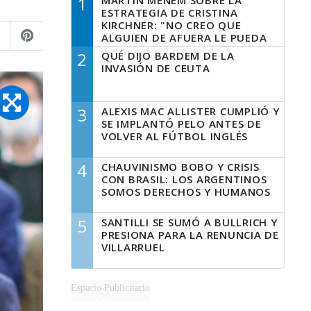
1
MARTÍN MENEM SOBRE LA
ESTRATEGIA DE CRISTINA
KIRCHNER: "NO CREO QUE
ALGUIEN DE AFUERA LE PUEDA
DECIR A LA JUSTICIA LO QUE
2
QUÉ DIJO BARDEM DE LA
TIENE QUE HACER"
INVASIÓN DE CEUTA
3
ALEXIS MAC ALLISTER CUMPLIÓ Y
SE IMPLANTÓ PELO ANTES DE
VOLVER AL FÚTBOL INGLÉS
4
CHAUVINISMO BOBO Y CRISIS
CON BRASIL: LOS ARGENTINOS
SOMOS DERECHOS Y HUMANOS
5
SANTILLI SE SUMÓ A BULLRICH Y
PRESIONA PARA LA RENUNCIA DE
VILLARRUEL
Espacio Publicitario