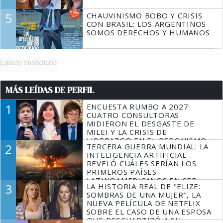
5
CHAUVINISMO BOBO Y CRISIS
CON BRASIL: LOS ARGENTINOS
SOMOS DERECHOS Y HUMANOS
Espacio Publicitario
MÁS LEÍDAS DE PERFIL
1
ENCUESTA RUMBO A 2027:
CUATRO CONSULTORAS
MIDIERON EL DESGASTE DE
MILEI Y LA CRISIS DE
LIDERAZGO EN EL PERONISMO
2
TERCERA GUERRA MUNDIAL: LA
INTELIGENCIA ARTIFICIAL
REVELÓ CUÁLES SERÍAN LOS
PRIMEROS PAÍSES
LATINOAMERICANOS EN SER
3
LA HISTORIA REAL DE "ELIZE:
DERROTADOS
SOMBRAS DE UNA MUJER", LA
NUEVA PELÍCULA DE NETFLIX
SOBRE EL CASO DE UNA ESPOSA
QUE DESCUARTIZÓ A SU