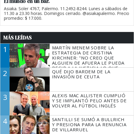
El mundo en un bar.
Asiaka. Soler 4767, Palermo. 11.2492-8244. Lunes a sábados de
11.30 a 23.30 horas. Domingos cerrado. @asiakapalermo. Precio
promedio: $ 17.000.
MÁS LEÍDAS
1
MARTÍN MENEM SOBRE LA
ESTRATEGIA DE CRISTINA
KIRCHNER: "NO CREO QUE
ALGUIEN DE AFUERA LE PUEDA
DECIR A LA JUSTICIA LO QUE
2
QUÉ DIJO BARDEM DE LA
TIENE QUE HACER"
INVASIÓN DE CEUTA
3
ALEXIS MAC ALLISTER CUMPLIÓ
Y SE IMPLANTÓ PELO ANTES DE
VOLVER AL FÚTBOL INGLÉS
4
SANTILLI SE SUMÓ A BULLRICH
Y PRESIONA PARA LA RENUNCIA
DE VILLARRUEL