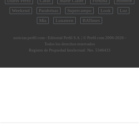
Diario Perfil
Caras
Marie Claire
Fortuna
Hombre
Weekend
Parabrisas
Supercampo
Look
Luz
Mía
Lunateen
BATimes
noticias.perfil.com - Editorial Perfil S.A.
| © Perfil.com 2006-2026 -
Todos los derechos reservados
Registro de Propiedad Intelectual: Nro. 5346433