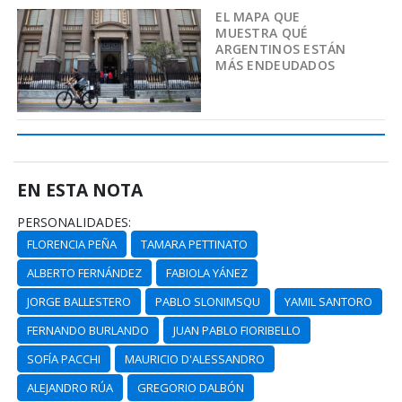
EL MAPA QUE
MUESTRA QUÉ
ARGENTINOS ESTÁN
MÁS ENDEUDADOS
EN ESTA NOTA
PERSONALIDADES:
FLORENCIA PEÑA
TAMARA PETTINATO
ALBERTO FERNÁNDEZ
FABIOLA YÁNEZ
JORGE BALLESTERO
PABLO SLONIMSQU
YAMIL SANTORO
FERNANDO BURLANDO
JUAN PABLO FIORIBELLO
SOFÍA PACCHI
MAURICIO D'ALESSANDRO
ALEJANDRO RÚA
GREGORIO DALBÓN