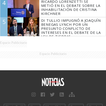
4
RICARDO LORENZETTI SE
MARIDO
METIÓ EN EL DEBATE SOBRE LA
INHABILITACIÓN DE CRISTINA
KIRCHNER
5
DI TULLIO IMPUGNÓ A JOAQUÍN
BENEGAS LYNCH POR UN
PRESUNTO CONFLICTO DE
INTERESES EN EL DEBATE DE LA
LEY DE TIERRAS
Espacio Publicitario
Espacio Publicitario