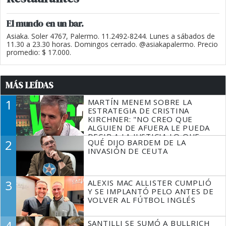
El mundo en un bar.
Asiaka. Soler 4767, Palermo. 11.2492-8244. Lunes a sábados de
11.30 a 23.30 horas. Domingos cerrado. @asiakapalermo. Precio
promedio: $ 17.000.
MÁS LEÍDAS
1
MARTÍN MENEM SOBRE LA
ESTRATEGIA DE CRISTINA
KIRCHNER: "NO CREO QUE
ALGUIEN DE AFUERA LE PUEDA
DECIR A LA JUSTICIA LO QUE
2
QUÉ DIJO BARDEM DE LA
TIENE QUE HACER"
INVASIÓN DE CEUTA
3
ALEXIS MAC ALLISTER CUMPLIÓ
Y SE IMPLANTÓ PELO ANTES DE
VOLVER AL FÚTBOL INGLÉS
4
SANTILLI SE SUMÓ A BULLRICH