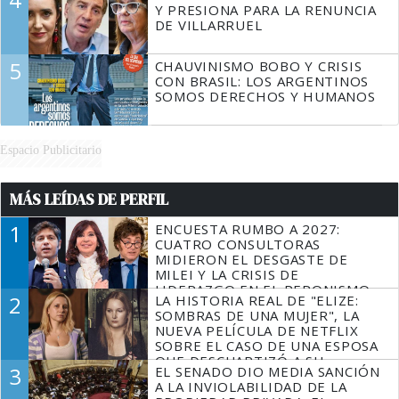
Y PRESIONA PARA LA RENUNCIA
DE VILLARRUEL
5
CHAUVINISMO BOBO Y CRISIS
CON BRASIL: LOS ARGENTINOS
SOMOS DERECHOS Y HUMANOS
Espacio Publicitario
MÁS LEÍDAS DE PERFIL
1
ENCUESTA RUMBO A 2027:
CUATRO CONSULTORAS
MIDIERON EL DESGASTE DE
MILEI Y LA CRISIS DE
LIDERAZGO EN EL PERONISMO
2
LA HISTORIA REAL DE "ELIZE:
SOMBRAS DE UNA MUJER", LA
NUEVA PELÍCULA DE NETFLIX
SOBRE EL CASO DE UNA ESPOSA
QUE DESCUARTIZÓ A SU
3
EL SENADO DIO MEDIA SANCIÓN
MARIDO
A LA INVIOLABILIDAD DE LA