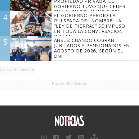
PROPIEDAD PRIVADA: EL
GOBIERNO TUVO QUE CEDER
EN LA LEY DEL MANEJO DEL
4
EL GOBIERNO PERDIÓ LA
FUEGO
PULSEADA DEL NOMBRE: LA
"LEY DE TIERRAS" SE IMPUSO
EN TODA LA CONVERSACIÓN
DIGITAL
5
ANSES: CUÁNDO COBRAN
JUBILADOS Y PENSIONADOS EN
AGOSTO DE 2026, SEGÚN EL
DNI
Espacio Publicitario
Espacio Publicitario