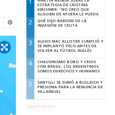
1
MARTÍN MENEM SOBRE LA
ESTRATEGIA DE CRISTINA
KIRCHNER: "NO CREO QUE
ALGUIEN DE AFUERA LE PUEDA
DECIR A LA JUSTICIA LO QUE
2
QUÉ DIJO BARDEM DE LA
TIENE QUE HACER"
INVASIÓN DE CEUTA
3
ALEXIS MAC ALLISTER CUMPLIÓ Y
SE IMPLANTÓ PELO ANTES DE
VOLVER AL FÚTBOL INGLÉS
4
CHAUVINISMO BOBO Y CRISIS
CON BRASIL: LOS ARGENTINOS
SOMOS DERECHOS Y HUMANOS
5
SANTILLI SE SUMÓ A BULLRICH Y
PRESIONA PARA LA RENUNCIA DE
VILLARRUEL
Espacio Publicitario