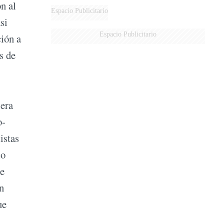
n al
Espacio Publicitario
si
Espacio Publicitario
ción a
s de
 era
o-
istas
io
de
n
ue