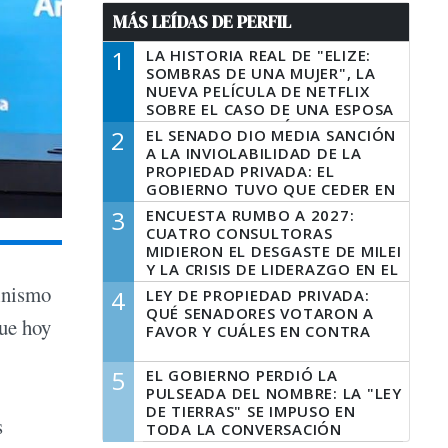
MÁS LEÍDAS DE PERFIL
1
LA HISTORIA REAL DE "ELIZE:
SOMBRAS DE UNA MUJER", LA
NUEVA PELÍCULA DE NETFLIX
SOBRE EL CASO DE UNA ESPOSA
QUE DESCUARTIZÓ A SU
2
EL SENADO DIO MEDIA SANCIÓN
MARIDO
A LA INVIOLABILIDAD DE LA
PROPIEDAD PRIVADA: EL
GOBIERNO TUVO QUE CEDER EN
LA LEY DEL MANEJO DEL FUEGO
3
ENCUESTA RUMBO A 2027:
CUATRO CONSULTORAS
MIDIERON EL DESGASTE DE MILEI
Y LA CRISIS DE LIDERAZGO EN EL
PERONISMO
tinismo
4
LEY DE PROPIEDAD PRIVADA:
QUÉ SENADORES VOTARON A
que hoy
FAVOR Y CUÁLES EN CONTRA
5
EL GOBIERNO PERDIÓ LA
PULSEADA DEL NOMBRE: LA "LEY
DE TIERRAS" SE IMPUSO EN
s
TODA LA CONVERSACIÓN
DIGITAL