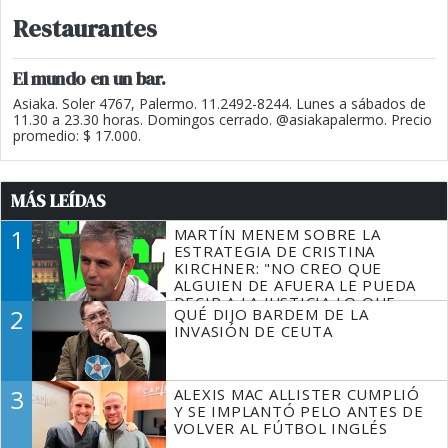
Restaurantes
El mundo en un bar.
Asiaka. Soler 4767, Palermo. 11.2492-8244. Lunes a sábados de
11.30 a 23.30 horas. Domingos cerrado. @asiakapalermo. Precio
promedio: $ 17.000.
MÁS LEÍDAS
1
MARTÍN MENEM SOBRE LA
ESTRATEGIA DE CRISTINA
KIRCHNER: "NO CREO QUE
ALGUIEN DE AFUERA LE PUEDA
DECIR A LA JUSTICIA LO QUE
2
QUÉ DIJO BARDEM DE LA
TIENE QUE HACER"
INVASIÓN DE CEUTA
3
ALEXIS MAC ALLISTER CUMPLIÓ
Y SE IMPLANTÓ PELO ANTES DE
VOLVER AL FÚTBOL INGLÉS