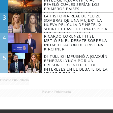
REVELÓ CUÁLES SERÍAN LOS
PRIMEROS PAÍSES
LATINOAMERICANOS EN SER
3
LA HISTORIA REAL DE "ELIZE:
DERROTADOS
SOMBRAS DE UNA MUJER", LA
NUEVA PELÍCULA DE NETFLIX
SOBRE EL CASO DE UNA ESPOSA
QUE DESCUARTIZÓ A SU
4
RICARDO LORENZETTI SE
MARIDO
METIÓ EN EL DEBATE SOBRE LA
INHABILITACIÓN DE CRISTINA
KIRCHNER
5
DI TULLIO IMPUGNÓ A JOAQUÍN
BENEGAS LYNCH POR UN
PRESUNTO CONFLICTO DE
INTERESES EN EL DEBATE DE LA
LEY DE TIERRAS
Espacio Publicitario
Espacio Publicitario