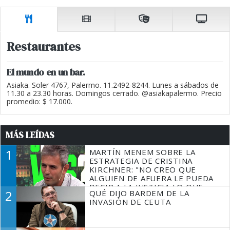
Restaurantes
El mundo en un bar.
Asiaka. Soler 4767, Palermo. 11.2492-8244. Lunes a sábados de
11.30 a 23.30 horas. Domingos cerrado. @asiakapalermo. Precio
promedio: $ 17.000.
MÁS LEÍDAS
1
MARTÍN MENEM SOBRE LA
ESTRATEGIA DE CRISTINA
KIRCHNER: "NO CREO QUE
ALGUIEN DE AFUERA LE PUEDA
DECIR A LA JUSTICIA LO QUE
2
QUÉ DIJO BARDEM DE LA
TIENE QUE HACER"
INVASIÓN DE CEUTA