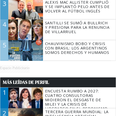
3
ALEXIS MAC ALLISTER CUMPLIÓ
Y SE IMPLANTÓ PELO ANTES DE
VOLVER AL FÚTBOL INGLÉS
4
SANTILLI SE SUMÓ A BULLRICH
Y PRESIONA PARA LA RENUNCIA
DE VILLARRUEL
5
CHAUVINISMO BOBO Y CRISIS
CON BRASIL: LOS ARGENTINOS
SOMOS DERECHOS Y HUMANOS
Espacio Publicitario
MÁS LEÍDAS DE PERFIL
1
ENCUESTA RUMBO A 2027:
CUATRO CONSULTORAS
MIDIERON EL DESGASTE DE
MILEI Y LA CRISIS DE
LIDERAZGO EN EL PERONISMO
2
TERCERA GUERRA MUNDIAL: LA
INTELIGENCIA ARTIFICIAL