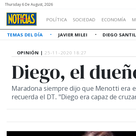
Thursday 6 De August, 2026
POLÍTICA
SOCIEDAD
ECONOMÍA
M
TEMAS DEL DÍA
JAVIER MILEI
DIEGO SANTI
OPINIÓN |
25-11-2020 18:27
Diego, el dueñ
Maradona siempre dijo que Menotti era el
recuerda el DT. "Diego era capaz de cruzar 