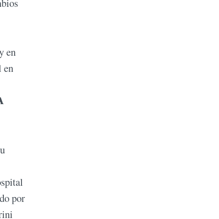
mbios
y en
l en
A
su
spital
ado por
rini