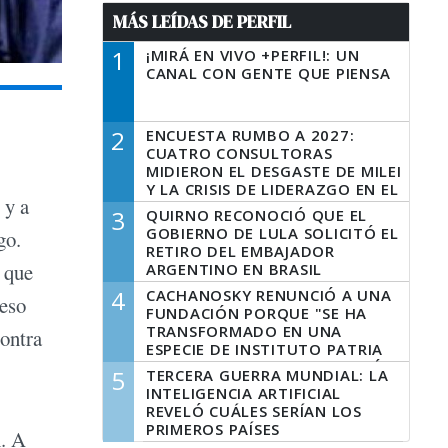
MÁS LEÍDAS DE PERFIL
1
¡MIRÁ EN VIVO +PERFIL!: UN
CANAL CON GENTE QUE PIENSA
2
ENCUESTA RUMBO A 2027:
CUATRO CONSULTORAS
MIDIERON EL DESGASTE DE MILEI
Y LA CRISIS DE LIDERAZGO EN EL
 y a
PERONISMO
3
QUIRNO RECONOCIÓ QUE EL
GOBIERNO DE LULA SOLICITÓ EL
go.
RETIRO DEL EMBAJADOR
 que
ARGENTINO EN BRASIL
4
CACHANOSKY RENUNCIÓ A UNA
 eso
FUNDACIÓN PORQUE "SE HA
TRANSFORMADO EN UNA
contra
ESPECIE DE INSTITUTO PATRIA
INCONDICIONAL DE LA GESTIÓN
5
TERCERA GUERRA MUNDIAL: LA
DE MILEI"
INTELIGENCIA ARTIFICIAL
REVELÓ CUÁLES SERÍAN LOS
PRIMEROS PAÍSES
n. A
LATINOAMERICANOS EN SER