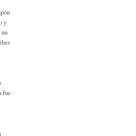
apón
o y
 un
ibes
o
a fue
a