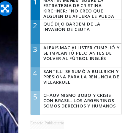
1
MARTÍN MENEM SOBRE LA
ESTRATEGIA DE CRISTINA
KIRCHNER: "NO CREO QUE
ALGUIEN DE AFUERA LE PUEDA
DECIR A LA JUSTICIA LO QUE
2
QUÉ DIJO BARDEM DE LA
TIENE QUE HACER"
INVASIÓN DE CEUTA
3
ALEXIS MAC ALLISTER CUMPLIÓ Y
SE IMPLANTÓ PELO ANTES DE
VOLVER AL FÚTBOL INGLÉS
4
SANTILLI SE SUMÓ A BULLRICH Y
PRESIONA PARA LA RENUNCIA DE
VILLARRUEL
5
CHAUVINISMO BOBO Y CRISIS
CON BRASIL: LOS ARGENTINOS
SOMOS DERECHOS Y HUMANOS
Espacio Publicitario