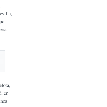
n
evilla,
po.
nera
elota,
d, en
unca