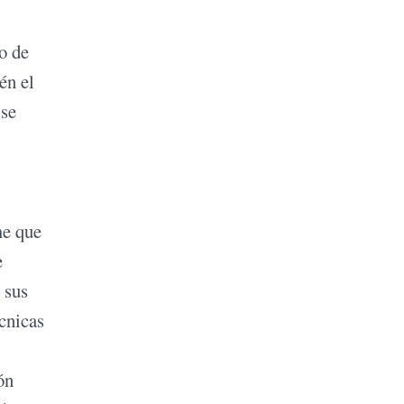
o de
én el
 se
me que
e
 sus
cnicas
ón