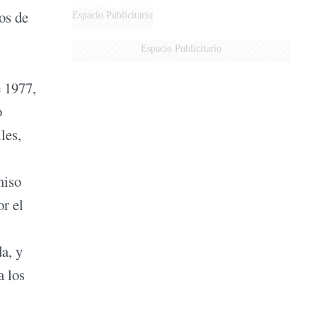
DERROTADOS
os de
Espacio Publicitario
Espacio Publicitario
e 1977,
o
les,
miso
or el
a, y
a los