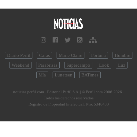
Diario Perfil
Caras
Marie Claire
Fortuna
Hombre
Weekend
Parabrisas
Supercampo
Look
Luz
Mía
Lunateen
BATimes
noticias.perfil.com - Editorial Perfil S.A.
| © Perfil.com 2006-2026 -
Todos los derechos reservados
Registro de Propiedad Intelectual: Nro. 5346433