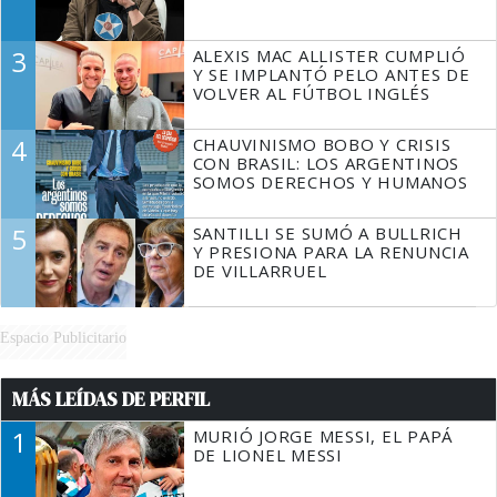
3
ALEXIS MAC ALLISTER CUMPLIÓ
Y SE IMPLANTÓ PELO ANTES DE
VOLVER AL FÚTBOL INGLÉS
4
CHAUVINISMO BOBO Y CRISIS
CON BRASIL: LOS ARGENTINOS
SOMOS DERECHOS Y HUMANOS
5
SANTILLI SE SUMÓ A BULLRICH
Y PRESIONA PARA LA RENUNCIA
DE VILLARRUEL
Espacio Publicitario
MÁS LEÍDAS DE PERFIL
1
MURIÓ JORGE MESSI, EL PAPÁ
DE LIONEL MESSI