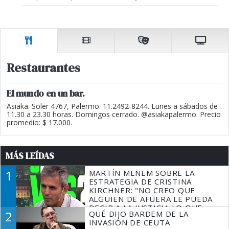
Restaurantes
El mundo en un bar.
Asiaka. Soler 4767, Palermo. 11.2492-8244. Lunes a sábados de
11.30 a 23.30 horas. Domingos cerrado. @asiakapalermo. Precio
promedio: $ 17.000.
MÁS LEÍDAS
1
MARTÍN MENEM SOBRE LA
ESTRATEGIA DE CRISTINA
KIRCHNER: "NO CREO QUE
ALGUIEN DE AFUERA LE PUEDA
DECIR A LA JUSTICIA LO QUE
2
QUÉ DIJO BARDEM DE LA
TIENE QUE HACER"
INVASIÓN DE CEUTA