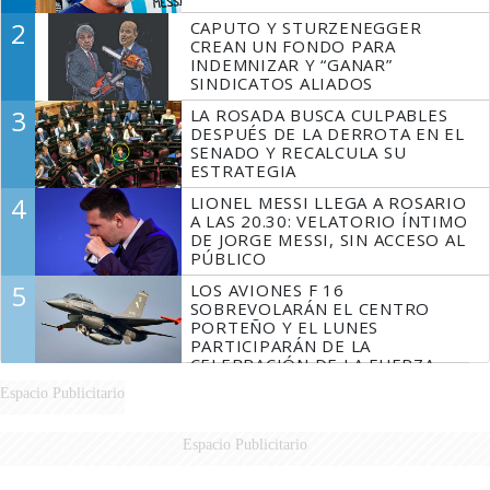
2
CAPUTO Y STURZENEGGER
CREAN UN FONDO PARA
INDEMNIZAR Y “GANAR”
SINDICATOS ALIADOS
3
LA ROSADA BUSCA CULPABLES
DESPUÉS DE LA DERROTA EN EL
SENADO Y RECALCULA SU
ESTRATEGIA
4
LIONEL MESSI LLEGA A ROSARIO
A LAS 20.30: VELATORIO ÍNTIMO
DE JORGE MESSI, SIN ACCESO AL
PÚBLICO
5
LOS AVIONES F 16
SOBREVOLARÁN EL CENTRO
PORTEÑO Y EL LUNES
PARTICIPARÁN DE LA
CELEBRACIÓN DE LA FUERZA
AÉREA
Espacio Publicitario
Espacio Publicitario