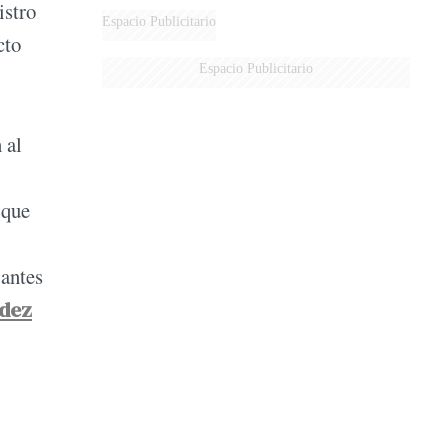
istro
Espacio Publicitario
cto
Espacio Publicitario
 al
 que
 antes
dez