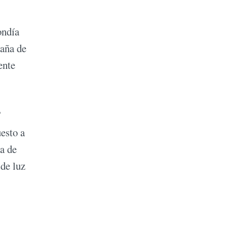
ondía
paña de
ente
”
esto a
na de
de luz