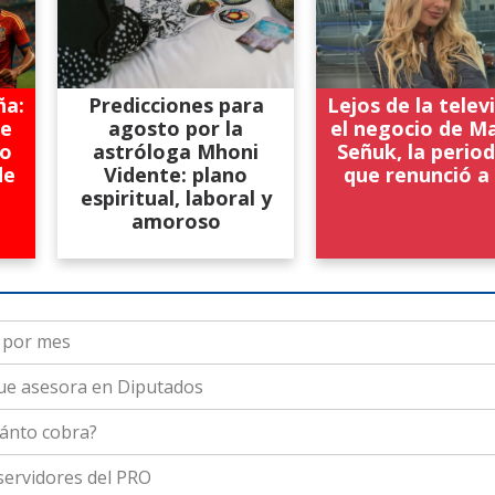
ña:
Predicciones para
Lejos de la televi
ue
agosto por la
el negocio de M
do
astróloga Mhoni
Señuk, la period
de
Vidente: plano
que renunció a
espiritual, laboral y
amoroso
 por mes
que asesora en Diputados
ánto cobra?
 servidores del PRO