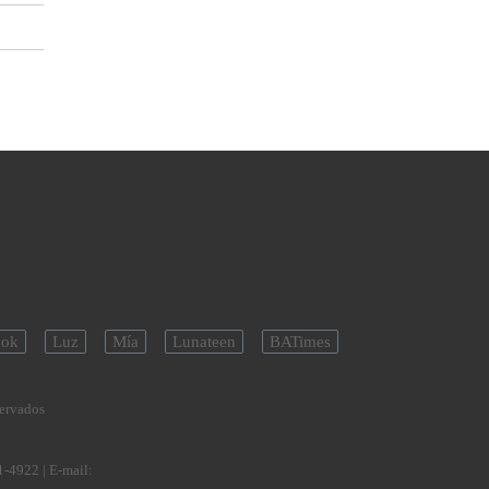
ok
Luz
Mía
Lunateen
BATimes
servados
1-4922
| E-mail: