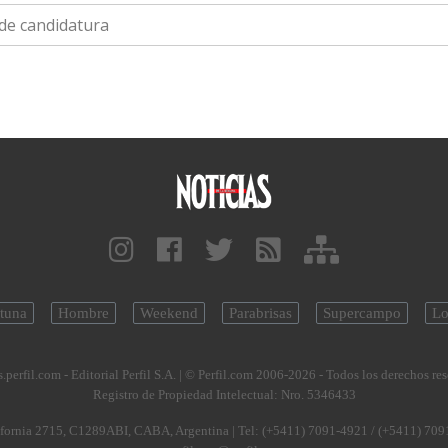
 de candidatura
tuna
Hombre
Weekend
Parabrisas
Supercampo
Lo
.perfil.com - Editorial Perfil S.A.
| © Perfil.com 2006-2026 - Todos los derechos re
Registro de Propiedad Intelectual: Nro. 5346433
fornia 2715
,
C1289ABI
,
CABA, Argentina
| Tel:
(+5411) 7091-4921
/
(+5411) 709