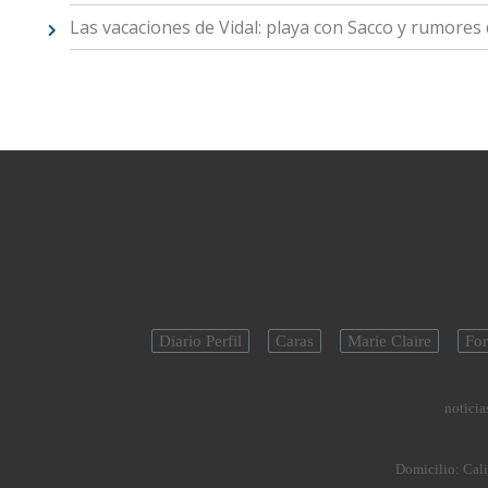
Las vacaciones de Vidal: playa con Sacco y rumores
Diario Perfil
Caras
Marie Claire
For
noticias
Domicilio:
Cali