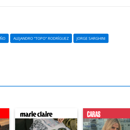
AÑO
ALEJANDRO “TOPO” RODRÍGUEZ
JORGE SARGHINI