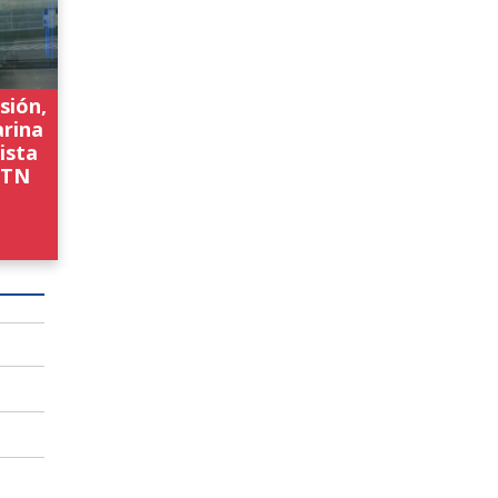
sión,
arina
ista
 TN