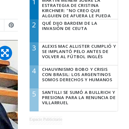
1
MARTÍN MENEM SOBRE LA
ESTRATEGIA DE CRISTINA
KIRCHNER: "NO CREO QUE
ALGUIEN DE AFUERA LE PUEDA
DECIR A LA JUSTICIA LO QUE
2
QUÉ DIJO BARDEM DE LA
TIENE QUE HACER"
INVASIÓN DE CEUTA
3
ALEXIS MAC ALLISTER CUMPLIÓ Y
SE IMPLANTÓ PELO ANTES DE
VOLVER AL FÚTBOL INGLÉS
4
CHAUVINISMO BOBO Y CRISIS
CON BRASIL: LOS ARGENTINOS
SOMOS DERECHOS Y HUMANOS
5
SANTILLI SE SUMÓ A BULLRICH Y
PRESIONA PARA LA RENUNCIA DE
VILLARRUEL
Espacio Publicitario