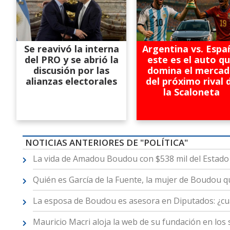
Se reavivó la interna
Argentina vs. Espa
del PRO y se abrió la
este es el auto q
discusión por las
domina el merca
alianzas electorales
del próximo rival 
la Scaloneta
NOTICIAS ANTERIORES DE "POLÍTICA"
La vida de Amadou Boudou con $538 mil del Estado
Quién es García de la Fuente, la mujer de Boudou 
La esposa de Boudou es asesora en Diputados: ¿cu
Mauricio Macri aloja la web de su fundación en los