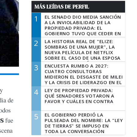
MÁS LEÍDAS DE PERFIL
1
EL SENADO DIO MEDIA SANCIÓN
A LA INVIOLABILIDAD DE LA
PROPIEDAD PRIVADA: EL
GOBIERNO TUVO QUE CEDER EN
LA LEY DEL MANEJO DEL FUEGO
2
LA HISTORIA REAL DE "ELIZE:
SOMBRAS DE UNA MUJER", LA
NUEVA PELÍCULA DE NETFLIX
SOBRE EL CASO DE UNA ESPOSA
QUE DESCUARTIZÓ A SU
3
ENCUESTA RUMBO A 2027:
MARIDO
CUATRO CONSULTORAS
MIDIERON EL DESGASTE DE MILEI
Y LA CRISIS DE LIDERAZGO EN EL
PERONISMO
 y
4
LEY DE PROPIEDAD PRIVADA:
QUÉ SENADORES VOTARON A
dia de
FAVOR Y CUÁLES EN CONTRA
todos
5
EL GOBIERNO PERDIÓ LA
AS
fue
PULSEADA DEL NOMBRE: LA "LEY
DE TIERRAS" SE IMPUSO EN
escena
TODA LA CONVERSACIÓN
DIGITAL