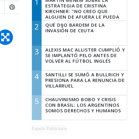
1
MARTÍN MENEM SOBRE LA
ESTRATEGIA DE CRISTINA
KIRCHNER: "NO CREO QUE
ALGUIEN DE AFUERA LE PUEDA
DECIR A LA JUSTICIA LO QUE
2
QUÉ DIJO BARDEM DE LA
TIENE QUE HACER"
INVASIÓN DE CEUTA
3
ALEXIS MAC ALLISTER CUMPLIÓ Y
SE IMPLANTÓ PELO ANTES DE
VOLVER AL FÚTBOL INGLÉS
4
SANTILLI SE SUMÓ A BULLRICH Y
PRESIONA PARA LA RENUNCIA DE
VILLARRUEL
5
CHAUVINISMO BOBO Y CRISIS
CON BRASIL: LOS ARGENTINOS
SOMOS DERECHOS Y HUMANOS
Espacio Publicitario