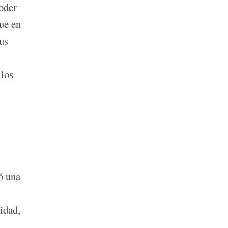
poder
ue en
us
 los
ó una
idad,