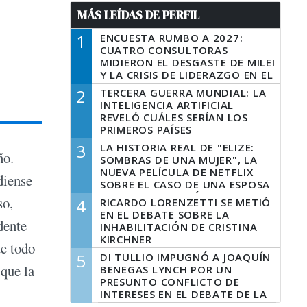
MÁS LEÍDAS DE PERFIL
1
ENCUESTA RUMBO A 2027:
CUATRO CONSULTORAS
MIDIERON EL DESGASTE DE MILEI
Y LA CRISIS DE LIDERAZGO EN EL
PERONISMO
2
TERCERA GUERRA MUNDIAL: LA
INTELIGENCIA ARTIFICIAL
REVELÓ CUÁLES SERÍAN LOS
PRIMEROS PAÍSES
LATINOAMERICANOS EN SER
3
LA HISTORIA REAL DE "ELIZE:
DERROTADOS
ño.
SOMBRAS DE UNA MUJER", LA
NUEVA PELÍCULA DE NETFLIX
diense
SOBRE EL CASO DE UNA ESPOSA
QUE DESCUARTIZÓ A SU
so,
4
RICARDO LORENZETTI SE METIÓ
MARIDO
EN EL DEBATE SOBRE LA
dente
INHABILITACIÓN DE CRISTINA
KIRCHNER
te todo
5
DI TULLIO IMPUGNÓ A JOAQUÍN
 que la
BENEGAS LYNCH POR UN
PRESUNTO CONFLICTO DE
INTERESES EN EL DEBATE DE LA
LEY DE TIERRAS