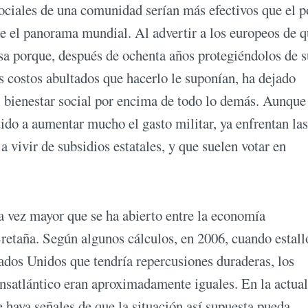
 sociales de una comunidad serían más efectivos que el 
e el panorama mundial. Al advertir a los europeos de q
sa porque, después de ochenta años protegiéndolos de s
 costos abultados que hacerlo le suponían, ha dejado
el bienestar social por encima de todo lo demás. Aunque
do a aumentar mucho el gasto militar, ya enfrentan las
vivir de subsidios estatales, y que suelen votar en
da vez mayor que se ha abierto entre la economía
etaña. Según algunos cálculos, en 2006, cuando estall
tados Unidos que tendría repercusiones duraderas, los
ansatlántico eran aproximadamente iguales. En la actual
 haya señales de que la situación así supuesta pueda