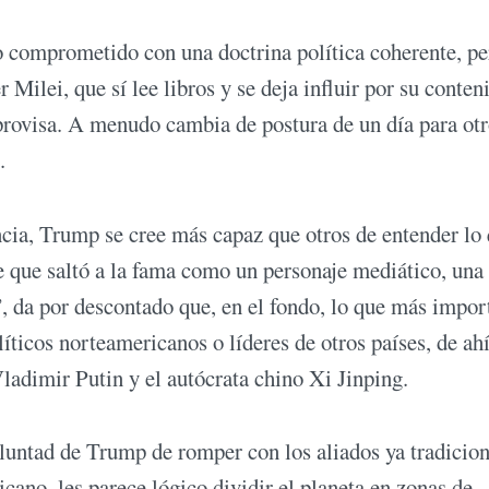
o comprometido con una doctrina política coherente, pe
 Milei, que sí lee libros y se deja influir por su conten
rovisa. A menudo cambia de postura de un día para ot
.
cia, Trump se cree más capaz que otros de entender lo
e que saltó a la fama como un personaje mediático, una
”, da por descontado que, en el fondo, lo que más impor
líticos norteamericanos o líderes de otros países, de ahí
ladimir Putin y el autócrata chino Xi Jinping.
oluntad de Trump de romper con los aliados ya tradicio
no, les parece lógico dividir el planeta en zonas de