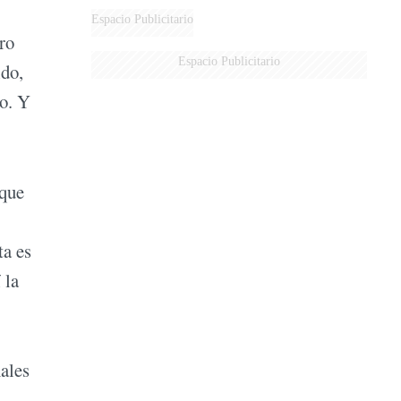
Espacio Publicitario
ro
Espacio Publicitario
ido,
ro. Y
 que
ta es
 la
nales