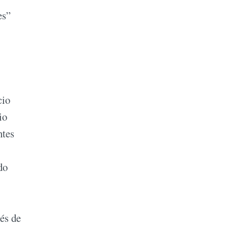
es”
cio
io
ntes
do
és de