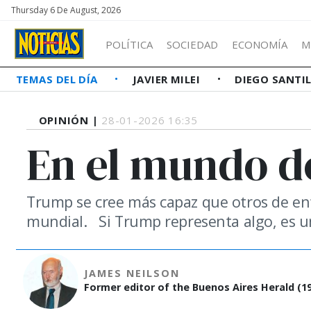
Thursday 6 De August, 2026
POLÍTICA
SOCIEDAD
ECONOMÍA
M
TEMAS DEL DÍA
JAVIER MILEI
DIEGO SANTI
OPINIÓN |
28-01-2026 16:35
En el mundo 
Trump se cree más capaz que otros de ent
mundial. Si Trump representa algo, es u
JAMES NEILSON
Former editor of the Buenos Aires Herald (19