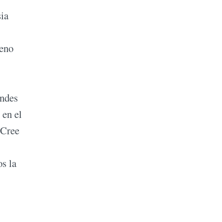
sia
reno
andes
 en el
 Cree
os la