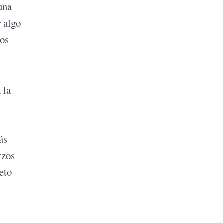
una
r algo
ios
 la
ás
rzos
eto