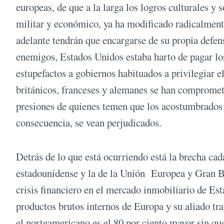
europeas, de que a la larga los logros culturales y
militar y económico, ya ha modificado radicalment
adelante tendrán que encargarse de su propia defen
enemigos, Estados Unidos estaba harto de pagar los
estupefactos a gobiernos habituados a privilegiar 
británicos, franceses y alemanes se han comprometi
presiones de quienes temen que los acostumbrados a 
consecuencia, se vean perjudicados.
Detrás de lo que está ocurriendo está la brecha ca
estadounidense y la de la Unión Europea y Gran Br
crisis financiero en el mercado inmobiliario de Es
productos brutos internos de Europa y su aliado tr
el norteamericano es el 80 por ciento mayor sin que