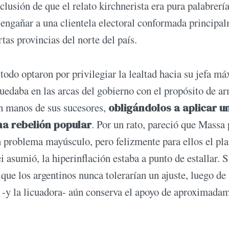
clusión de que el relato kirchnerista era pura palabrerí
a engañar a una clientela electoral conformada principa
as provincias del norte del país.
 todo optaron por privilegiar la lealtad hacia su jefa m
quedaba en las arcas del gobierno con el propósito de a
n manos de sus sucesores,
obligándolos a aplicar u
na rebelión popular
. Por un rato, pareció que Massa
un problema mayúsculo, pero felizmente para ellos el pl
asumió, la hiperinflación estaba a punto de estallar. S
ue los argentinos nunca tolerarían un ajuste, luego de 
 -y la licuadora- aún conserva el apoyo de aproximada