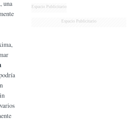
a, una
AÉREA
Espacio Publicitario
lmente
Espacio Publicitario
áxima,
rmar
n
 podría
an
in
varios
mente