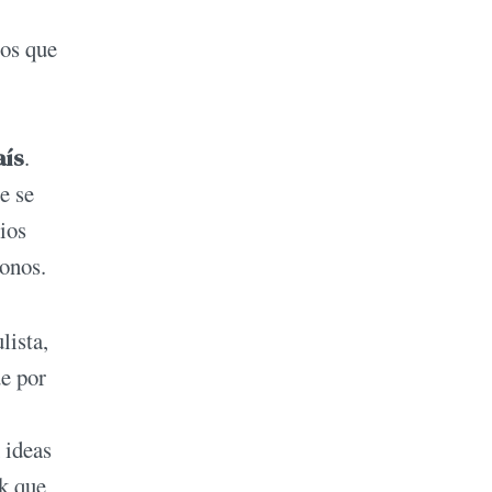
tos que
aís
.
e se
ios
gonos.
lista,
ue por
 ideas
ck que