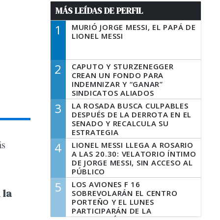
MÁS LEÍDAS DE PERFIL
1
MURIÓ JORGE MESSI, EL PAPÁ DE
LIONEL MESSI
2
CAPUTO Y STURZENEGGER
CREAN UN FONDO PARA
INDEMNIZAR Y “GANAR”
SINDICATOS ALIADOS
3
LA ROSADA BUSCA CULPABLES
DESPUÉS DE LA DERROTA EN EL
SENADO Y RECALCULA SU
ESTRATEGIA
ás
4
LIONEL MESSI LLEGA A ROSARIO
A LAS 20.30: VELATORIO ÍNTIMO
DE JORGE MESSI, SIN ACCESO AL
PÚBLICO
5
LOS AVIONES F 16
 la
SOBREVOLARÁN EL CENTRO
PORTEÑO Y EL LUNES
PARTICIPARÁN DE LA
CELEBRACIÓN DE LA FUERZA