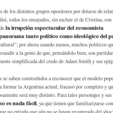
 de los distintos grupos opositores por dotarse de rela
i, todos los ensayados, sin excluir el de Cristina, son
 de
la irrupción espectacular del economista
anorama tanto político como ideológico del p
cultural”; por ahora cuando menos, muchos políticos qu
rsuadir a la gente de que, pensándolo bien, son partidar
amente simplificada del credo de Adam Smith y sus epí
aís se saben constreñidos a reconocer que el modelo popu
 a formar la Argentina actual, fracasó por completo y q
osamente será muy distinto. Para tales personajes y sus
no es nada fácil
, ya que tienen que familiarizarse con
que no extraña que aún no se hayan recuperado del sho