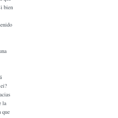
Si bien
tenido
 una
á
lei?
acias
 la
n que