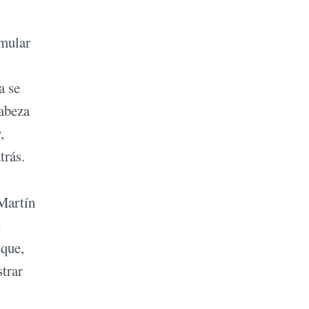
rmular
a se
cabeza
,
trás.
 Martín
u
 que,
strar