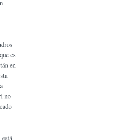
un
adros
que es
tán en
sta
ía
ri no
ocado
 está