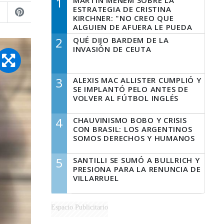
1
MARTÍN MENEM SOBRE LA
ESTRATEGIA DE CRISTINA
KIRCHNER: "NO CREO QUE
ALGUIEN DE AFUERA LE PUEDA
DECIR A LA JUSTICIA LO QUE
2
QUÉ DIJO BARDEM DE LA
TIENE QUE HACER"
INVASIÓN DE CEUTA
3
ALEXIS MAC ALLISTER CUMPLIÓ Y
SE IMPLANTÓ PELO ANTES DE
VOLVER AL FÚTBOL INGLÉS
4
CHAUVINISMO BOBO Y CRISIS
CON BRASIL: LOS ARGENTINOS
SOMOS DERECHOS Y HUMANOS
5
SANTILLI SE SUMÓ A BULLRICH Y
PRESIONA PARA LA RENUNCIA DE
VILLARRUEL
Espacio Publicitario