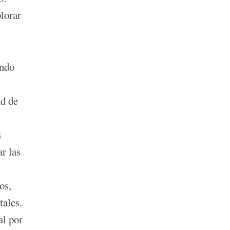
lorar
ando
ad de
s
r las
os,
tales.
al por