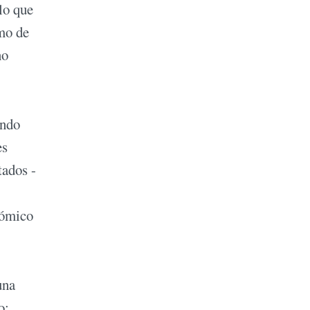
lo que
mo de
no
undo
es
tados -
nómico
una
o: