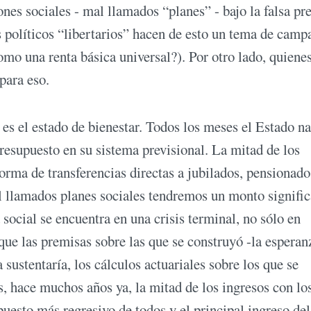
nes sociales - mal llamados “planes” - bajo la falsa pr
s políticos “libertarios” hacen de esto un tema de camp
o una renta básica universal?). Por otro lado, quienes
para eso.
s el estado de bienestar. Todos los meses el Estado n
presupuesto en su sistema previsional. La mitad de los
rma de transferencias directas a jubilados, pensionado
 llamados planes sociales tendremos un monto signific
social se encuentra en una crisis terminal, no sólo en
ue las premisas sobre las que se construyó -la esperan
a sustentaría, los cálculos actuariales sobre los que se
ás, hace muchos años ya, la mitad de los ingresos con lo
uesto más regresivo de todos y el principal ingreso del