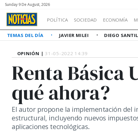
Sunday 9 De August, 2026
POLÍTICA
SOCIEDAD
ECONOMÍA
M
TEMAS DEL DÍA
JAVIER MILEI
DIEGO SANTI
OPINIÓN |
31-05-2022 14:39
Renta Básica U
qué ahora?
El autor propone la implementación del 
estructural, incluyendo nuevos impuesto
aplicaciones tecnológicas.