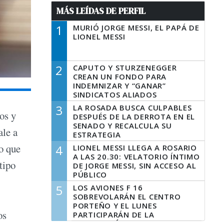
MÁS LEÍDAS DE PERFIL
1
MURIÓ JORGE MESSI, EL PAPÁ DE
LIONEL MESSI
2
CAPUTO Y STURZENEGGER
CREAN UN FONDO PARA
INDEMNIZAR Y “GANAR”
SINDICATOS ALIADOS
3
LA ROSADA BUSCA CULPABLES
os y
DESPUÉS DE LA DERROTA EN EL
SENADO Y RECALCULA SU
ale a
ESTRATEGIA
lo que
4
LIONEL MESSI LLEGA A ROSARIO
A LAS 20.30: VELATORIO ÍNTIMO
tipo
DE JORGE MESSI, SIN ACCESO AL
PÚBLICO
5
LOS AVIONES F 16
SOBREVOLARÁN EL CENTRO
PORTEÑO Y EL LUNES
os
PARTICIPARÁN DE LA
CELEBRACIÓN DE LA FUERZA