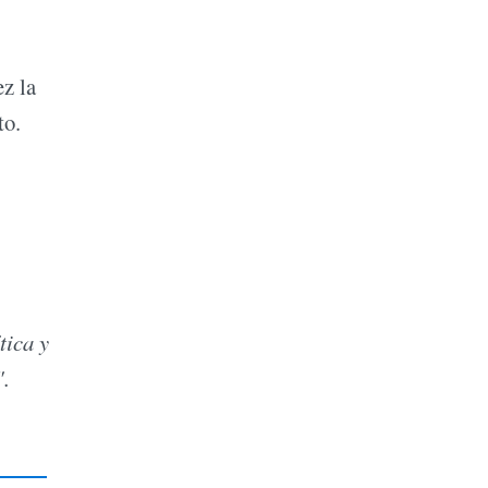
ez la
to.
tica y
".