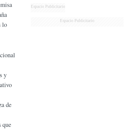
emisa
AÉREA
Espacio Publicitario
aña
Espacio Publicitario
 lo
acional
s y
ativo
za de
s que