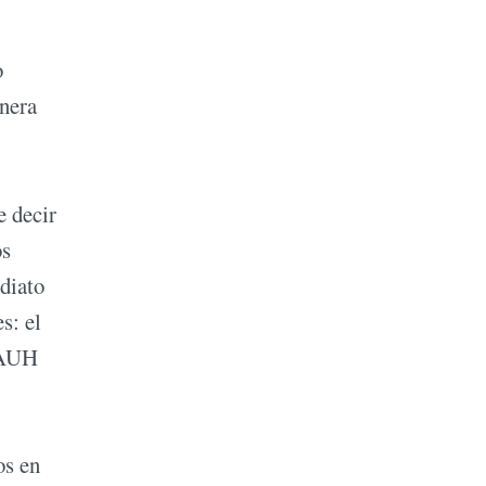
o
anera
e decir
os
diato
s: el
a AUH
os en