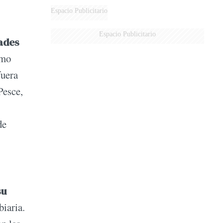
Espacio Publicitario
Espacio Publicitario
ades
omo
fuera
Pesce,
de
su
iaria.