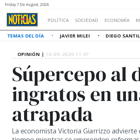
Friday 7 De August, 2026
POLÍTICA
SOCIEDAD
ECONOMÍA
M
TEMAS DEL DÍA
JAVIER MILEI
DIEGO SANTI
OPINIÓN |
16-09-2020 11:47
Súpercepo al d
ingratos en u
atrapada
La economista Victoria Giarrizzo advierte
tiempo mientras se emprenden reformas 