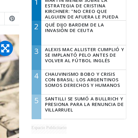
1
MARTÍN MENEM SOBRE LA
ESTRATEGIA DE CRISTINA
KIRCHNER: "NO CREO QUE
ALGUIEN DE AFUERA LE PUEDA
DECIR A LA JUSTICIA LO QUE
2
QUÉ DIJO BARDEM DE LA
TIENE QUE HACER"
INVASIÓN DE CEUTA
3
ALEXIS MAC ALLISTER CUMPLIÓ Y
SE IMPLANTÓ PELO ANTES DE
VOLVER AL FÚTBOL INGLÉS
4
CHAUVINISMO BOBO Y CRISIS
CON BRASIL: LOS ARGENTINOS
SOMOS DERECHOS Y HUMANOS
5
SANTILLI SE SUMÓ A BULLRICH Y
PRESIONA PARA LA RENUNCIA DE
VILLARRUEL
Espacio Publicitario