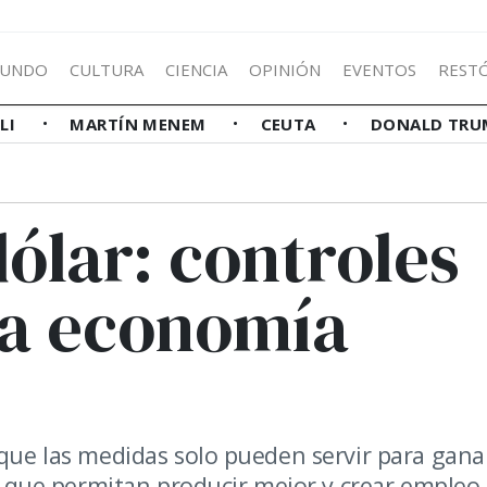
UNDO
CULTURA
CIENCIA
OPINIÓN
EVENTOS
REST
LLI
MARTÍN MENEM
CEUTA
DONALD TRU
ólar: controles
na economía
 que las medidas solo pueden servir para gana
que permitan producir mejor y crear empleo.