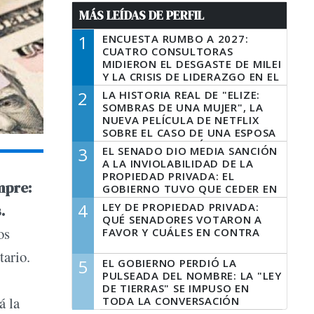
MÁS LEÍDAS DE PERFIL
1
ENCUESTA RUMBO A 2027:
CUATRO CONSULTORAS
MIDIERON EL DESGASTE DE MILEI
Y LA CRISIS DE LIDERAZGO EN EL
PERONISMO
2
LA HISTORIA REAL DE "ELIZE:
SOMBRAS DE UNA MUJER", LA
NUEVA PELÍCULA DE NETFLIX
SOBRE EL CASO DE UNA ESPOSA
QUE DESCUARTIZÓ A SU
3
EL SENADO DIO MEDIA SANCIÓN
MARIDO
A LA INVIOLABILIDAD DE LA
PROPIEDAD PRIVADA: EL
mpre:
GOBIERNO TUVO QUE CEDER EN
LA LEY DEL MANEJO DEL FUEGO
4
LEY DE PROPIEDAD PRIVADA:
.
QUÉ SENADORES VOTARON A
os
FAVOR Y CUÁLES EN CONTRA
tario.
5
EL GOBIERNO PERDIÓ LA
PULSEADA DEL NOMBRE: LA "LEY
DE TIERRAS" SE IMPUSO EN
á la
TODA LA CONVERSACIÓN
DIGITAL