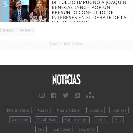
5
DI TULLIO IMPUGNÓ A JOAQUÍN
DERROTADOS
BENEGAS LYNCH POR UN
PRESUNTO CONFLICTO DE
INTERESES EN EL DEBATE DE LA
LEY DE TIERRAS
Espacio Publicitario
Espacio Publicitario
Diario Perfil
Caras
Marie Claire
Fortuna
Hombre
Weekend
Parabrisas
Supercampo
Look
Luz
Mía
Lunateen
BATimes