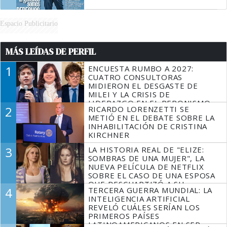
Espacio Publicitario
MÁS LEÍDAS DE PERFIL
1
ENCUESTA RUMBO A 2027:
CUATRO CONSULTORAS
MIDIERON EL DESGASTE DE
MILEI Y LA CRISIS DE
LIDERAZGO EN EL PERONISMO
2
RICARDO LORENZETTI SE
METIÓ EN EL DEBATE SOBRE LA
INHABILITACIÓN DE CRISTINA
KIRCHNER
3
LA HISTORIA REAL DE "ELIZE:
SOMBRAS DE UNA MUJER", LA
NUEVA PELÍCULA DE NETFLIX
SOBRE EL CASO DE UNA ESPOSA
QUE DESCUARTIZÓ A SU
4
TERCERA GUERRA MUNDIAL: LA
MARIDO
INTELIGENCIA ARTIFICIAL
REVELÓ CUÁLES SERÍAN LOS
PRIMEROS PAÍSES
LATINOAMERICANOS EN SER