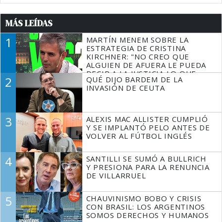
MÁS LEÍDAS
1
MARTÍN MENEM SOBRE LA
ESTRATEGIA DE CRISTINA
KIRCHNER: "NO CREO QUE
ALGUIEN DE AFUERA LE PUEDA
DECIR A LA JUSTICIA LO QUE
2
QUÉ DIJO BARDEM DE LA
TIENE QUE HACER"
INVASIÓN DE CEUTA
3
ALEXIS MAC ALLISTER CUMPLIÓ
Y SE IMPLANTÓ PELO ANTES DE
VOLVER AL FÚTBOL INGLÉS
4
SANTILLI SE SUMÓ A BULLRICH
Y PRESIONA PARA LA RENUNCIA
DE VILLARRUEL
5
CHAUVINISMO BOBO Y CRISIS
CON BRASIL: LOS ARGENTINOS
SOMOS DERECHOS Y HUMANOS