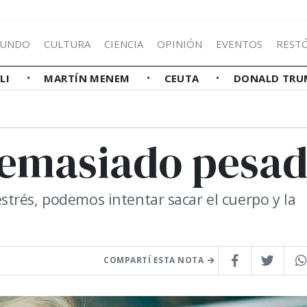
UNDO
CULTURA
CIENCIA
OPINIÓN
EVENTOS
REST
LLI
MARTÍN MENEM
CEUTA
DONALD TRU
demasiado pesa
trés, podemos intentar sacar el cuerpo y la
COMPARTÍ ESTA NOTA