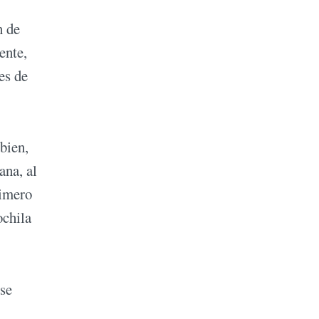
n de
ente,
es de
bien,
ana, al
rimero
ochila
se