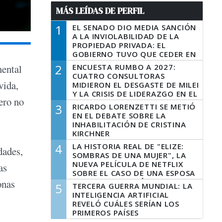
MÁS LEÍDAS DE PERFIL
1
EL SENADO DIO MEDIA SANCIÓN
A LA INVIOLABILIDAD DE LA
PROPIEDAD PRIVADA: EL
GOBIERNO TUVO QUE CEDER EN
LA LEY DEL MANEJO DEL FUEGO
2
ENCUESTA RUMBO A 2027:
mental
CUATRO CONSULTORAS
vida,
MIDIERON EL DESGASTE DE MILEI
Y LA CRISIS DE LIDERAZGO EN EL
ero no
PERONISMO
3
RICARDO LORENZETTI SE METIÓ
EN EL DEBATE SOBRE LA
INHABILITACIÓN DE CRISTINA
KIRCHNER
4
LA HISTORIA REAL DE "ELIZE:
dades,
SOMBRAS DE UNA MUJER", LA
NUEVA PELÍCULA DE NETFLIX
as
SOBRE EL CASO DE UNA ESPOSA
QUE DESCUARTIZÓ A SU
onas
5
TERCERA GUERRA MUNDIAL: LA
MARIDO
INTELIGENCIA ARTIFICIAL
REVELÓ CUÁLES SERÍAN LOS
PRIMEROS PAÍSES
LATINOAMERICANOS EN SER