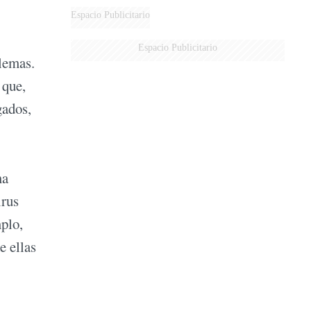
DERROTADOS
Espacio Publicitario
Espacio Publicitario
blemas.
 que,
gados,
ma
irus
mplo,
e ellas