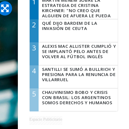
1
MARTÍN MENEM SOBRE LA
ESTRATEGIA DE CRISTINA
KIRCHNER: "NO CREO QUE
ALGUIEN DE AFUERA LE PUEDA
DECIR A LA JUSTICIA LO QUE
2
QUÉ DIJO BARDEM DE LA
TIENE QUE HACER"
INVASIÓN DE CEUTA
3
ALEXIS MAC ALLISTER CUMPLIÓ Y
SE IMPLANTÓ PELO ANTES DE
VOLVER AL FÚTBOL INGLÉS
4
SANTILLI SE SUMÓ A BULLRICH Y
PRESIONA PARA LA RENUNCIA DE
VILLARRUEL
5
CHAUVINISMO BOBO Y CRISIS
CON BRASIL: LOS ARGENTINOS
SOMOS DERECHOS Y HUMANOS
Espacio Publicitario