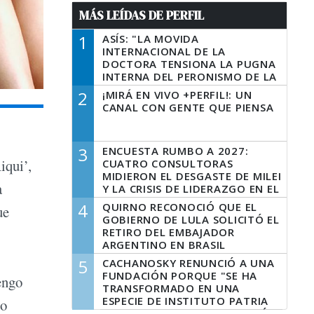
MÁS LEÍDAS DE PERFIL
1
ASÍS: "LA MOVIDA
INTERNACIONAL DE LA
DOCTORA TENSIONA LA PUGNA
INTERNA DEL PERONISMO DE LA
PROVINCIA DEL PECADO"
2
¡MIRÁ EN VIVO +PERFIL!: UN
CANAL CON GENTE QUE PIENSA
3
ENCUESTA RUMBO A 2027:
iqui’,
CUATRO CONSULTORAS
MIDIERON EL DESGASTE DE MILEI
a
Y LA CRISIS DE LIDERAZGO EN EL
PERONISMO
4
QUIRNO RECONOCIÓ QUE EL
ue
GOBIERNO DE LULA SOLICITÓ EL
RETIRO DEL EMBAJADOR
ARGENTINO EN BRASIL
5
CACHANOSKY RENUNCIÓ A UNA
FUNDACIÓN PORQUE "SE HA
engo
TRANSFORMADO EN UNA
ESPECIE DE INSTITUTO PATRIA
lo
INCONDICIONAL DE LA GESTIÓN