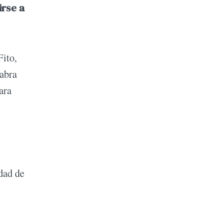
irse a
ito,
labra
ara
dad de