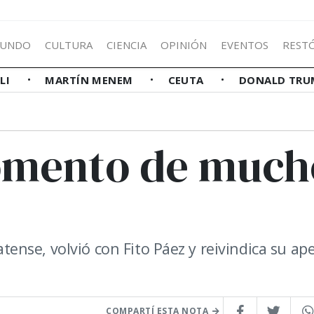
UNDO
CULTURA
CIENCIA
OPINIÓN
EVENTOS
REST
LLI
MARTÍN MENEM
CEUTA
DONALD TRU
momento de much
nse, volvió con Fito Páez y reivindica su ape
COMPARTÍ ESTA NOTA