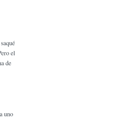
 saqué
Pero el
ma de
da uno