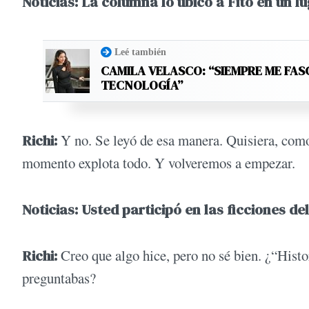
Noticias: La columna lo ubicó a Fito en un l
Leé también
CAMILA VELASCO: “SIEMPRE ME FAS
TECNOLOGÍA”
Richi:
Y no. Se leyó de esa manera. Quisiera, como 
momento explota todo. Y volveremos a empezar.
Noticias: Usted participó en las ficciones de
Richi:
Creo que algo hice, pero no sé bien. ¿“Histo
preguntabas?