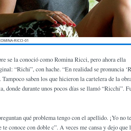
ROMINA-RICCI-01
pre se la conoció como Romina Ricci, pero ahora ella
ginal: “Richi”, con hache. “En realidad se pronuncia ‘R
a. Tampoco saben los que hicieron la cartelera de la obr
a, donde durante unos pocos días se llamó “Ricchi”. F
reguntan qué problema tengo con el apellido. ¡Yo no t
 te conoce con doble c”. A veces me cansa y dejo que 