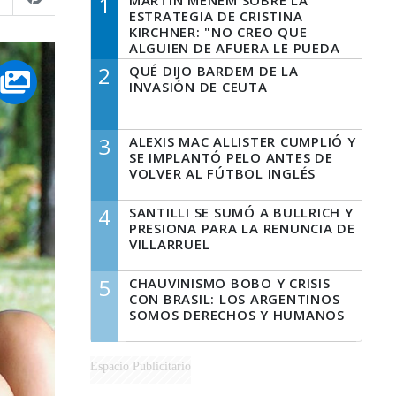
1
MARTÍN MENEM SOBRE LA
ESTRATEGIA DE CRISTINA
KIRCHNER: "NO CREO QUE
ALGUIEN DE AFUERA LE PUEDA
DECIR A LA JUSTICIA LO QUE
2
QUÉ DIJO BARDEM DE LA
TIENE QUE HACER"
INVASIÓN DE CEUTA
3
ALEXIS MAC ALLISTER CUMPLIÓ Y
SE IMPLANTÓ PELO ANTES DE
VOLVER AL FÚTBOL INGLÉS
4
SANTILLI SE SUMÓ A BULLRICH Y
PRESIONA PARA LA RENUNCIA DE
VILLARRUEL
5
CHAUVINISMO BOBO Y CRISIS
CON BRASIL: LOS ARGENTINOS
SOMOS DERECHOS Y HUMANOS
Espacio Publicitario