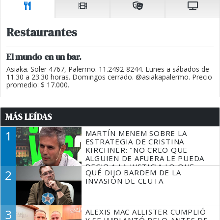
Restaurantes
El mundo en un bar.
Asiaka. Soler 4767, Palermo. 11.2492-8244. Lunes a sábados de
11.30 a 23.30 horas. Domingos cerrado. @asiakapalermo. Precio
promedio: $ 17.000.
MÁS LEÍDAS
1
MARTÍN MENEM SOBRE LA
ESTRATEGIA DE CRISTINA
KIRCHNER: "NO CREO QUE
ALGUIEN DE AFUERA LE PUEDA
DECIR A LA JUSTICIA LO QUE
2
QUÉ DIJO BARDEM DE LA
TIENE QUE HACER"
INVASIÓN DE CEUTA
3
ALEXIS MAC ALLISTER CUMPLIÓ