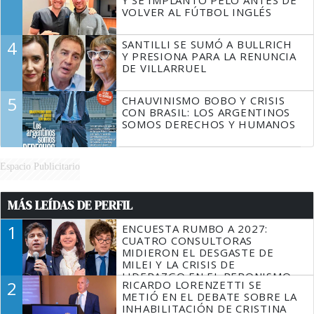
Y SE IMPLANTÓ PELO ANTES DE
VOLVER AL FÚTBOL INGLÉS
4
SANTILLI SE SUMÓ A BULLRICH
Y PRESIONA PARA LA RENUNCIA
DE VILLARRUEL
5
CHAUVINISMO BOBO Y CRISIS
CON BRASIL: LOS ARGENTINOS
SOMOS DERECHOS Y HUMANOS
Espacio Publicitario
MÁS LEÍDAS DE PERFIL
1
ENCUESTA RUMBO A 2027:
CUATRO CONSULTORAS
MIDIERON EL DESGASTE DE
MILEI Y LA CRISIS DE
LIDERAZGO EN EL PERONISMO
2
RICARDO LORENZETTI SE
METIÓ EN EL DEBATE SOBRE LA
INHABILITACIÓN DE CRISTINA