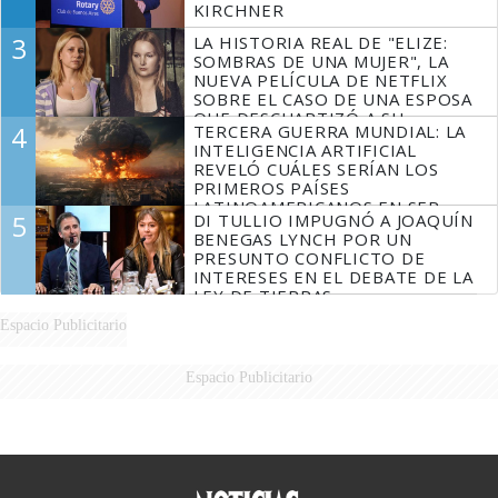
KIRCHNER
3
LA HISTORIA REAL DE "ELIZE:
SOMBRAS DE UNA MUJER", LA
NUEVA PELÍCULA DE NETFLIX
SOBRE EL CASO DE UNA ESPOSA
QUE DESCUARTIZÓ A SU
4
TERCERA GUERRA MUNDIAL: LA
MARIDO
INTELIGENCIA ARTIFICIAL
REVELÓ CUÁLES SERÍAN LOS
PRIMEROS PAÍSES
LATINOAMERICANOS EN SER
5
DI TULLIO IMPUGNÓ A JOAQUÍN
DERROTADOS
BENEGAS LYNCH POR UN
PRESUNTO CONFLICTO DE
INTERESES EN EL DEBATE DE LA
LEY DE TIERRAS
Espacio Publicitario
Espacio Publicitario