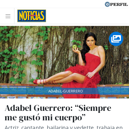
ADABEL-GUERRERO
Adabel Guerrero: “Siempre
me gustó mi cuerpo”
Actriz, cantante, bailarina y vedette, trabaja en